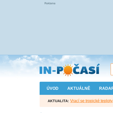
Přejít
na
hlavní
obsah
ÚVOD
AKTUÁLNĚ
RADA
Vrací se tropické teploty
AKTUALITA: