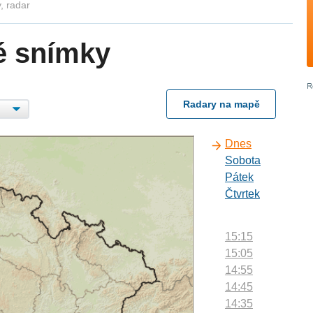
, radar
é snímky
Radary na mapě
Dnes
Sobota
Pátek
Čtvrtek
15:15
15:05
14:55
14:45
14:35