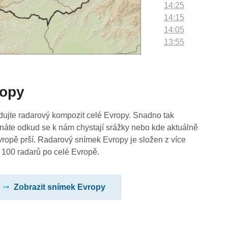
14:25
14:15
14:05
13:55
13:45
13:35
13:25
ropy
13:15
13:05
12:55
dujte radarový kompozit celé Evropy. Snadno tak
12:45
náte odkud se k nám chystají srážky nebo kde aktuálně
12:35
vropě prší. Radarový snímek Evropy je složen z více
12:25
 100 radarů po celé Evropě.
12:15
12:05
Zobrazit snímek Evropy
11:55
11:45
11:35
11:25