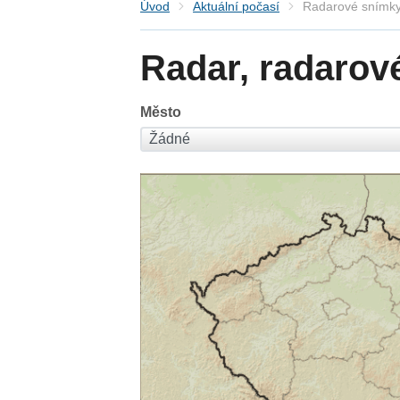
Úvod
Aktuální počasí
Radarové snímky
Radar, radarov
Město