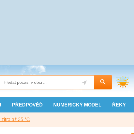
R
PŘEDPOVĚĎ
NUMERICKÝ
MODEL
ŘEKY
, zítra až 35 °C