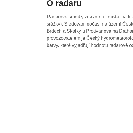
O radaru
Radarové snímky znázorňují místa, na kte
srážky). Sledování počasí na území Česk
Brdech a Skalky u Protivanova na Drahan
provozovatelem je Český hydrometeorolog
barvy, které vyjadřují hodnotu radarové o