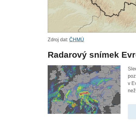
Zdroj dat:
ČHMÚ
Radarový snímek Ev
Sle
poz
v E
než