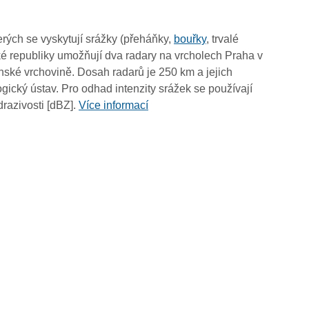
11:15
11:05
rých se vyskytují srážky (přeháňky,
bouřky
, trvalé
10:55
é republiky umožňují dva radary na vrcholech Praha v
10:45
ské vrchovině. Dosah radarů je 250 km a jejich
10:35
ický ústav. Pro odhad intenzity srážek se používají
10:25
drazivosti [dBZ].
Více informací
10:15
10:05
09:55
09:45
09:35
09:25
09:15
09:05
08:55
08:45
08:35
08:25