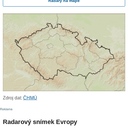
Radary na mapě
Zdroj dat:
ČHMÚ
Radarový snímek Evropy