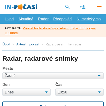
Přejít
na
hlavní
obsah
Úvod
Aktuálně
Radar
Předpověď
Numerický model
Víkend bude slunečný s letními, zítra i tropickými
AKTUALITA:
teplotami
Úvod
Aktuální počasí
Radarové snímky, radar
Radar, radarové snímky
Město
Den
Čas