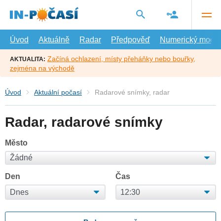
Přejít
na
hlavní
obsah
Úvod
Aktuálně
Radar
Předpověď
Numerický model
Začíná ochlazení, místy přeháňky nebo bouřky,
AKTUALITA:
zejména na východě
Úvod
Aktuální počasí
Radarové snímky, radar
Radar, radarové snímky
Město
Den
Čas