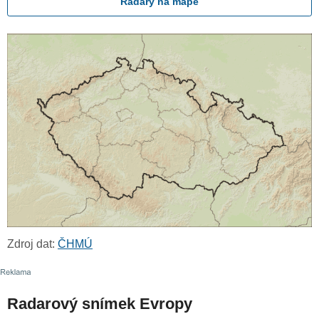
Radary na mapě
Zdroj dat:
ČHMÚ
Radarový snímek Evropy