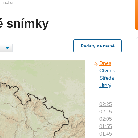
, radar
é snímky
Radary na mapě
Dnes
Čtvrtek
Středa
Úterý
02:25
02:15
02:05
01:55
01:45