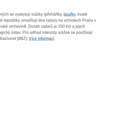
rých se vyskytují srážky (přeháňky,
bouřky
, trvalé
é republiky umožňují dva radary na vrcholech Praha v
ské vrchovině. Dosah radarů je 250 km a jejich
ický ústav. Pro odhad intenzity srážek se používají
drazivosti [dBZ].
Více informací