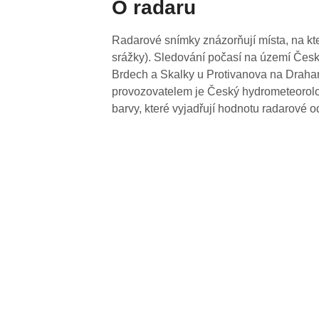
O radaru
Radarové snímky znázorňují místa, na kte
srážky). Sledování počasí na území Česk
Brdech a Skalky u Protivanova na Drahan
provozovatelem je Český hydrometeorolog
barvy, které vyjadřují hodnotu radarové o