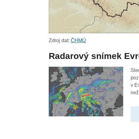
Zdroj dat:
ČHMÚ
Radarový snímek Ev
Sle
poz
v E
než