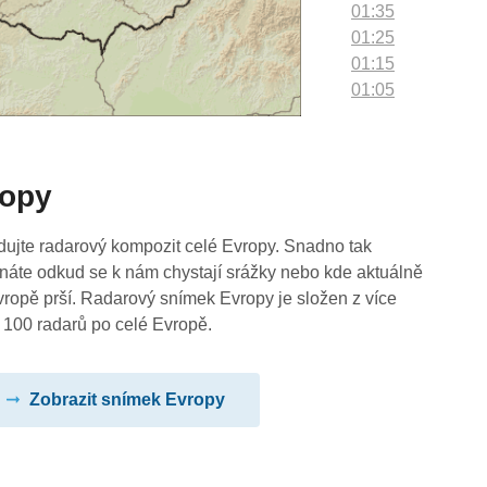
01:35
01:25
01:15
01:05
00:55
00:45
00:35
ropy
00:25
00:15
00:05
dujte radarový kompozit celé Evropy. Snadno tak
náte odkud se k nám chystají srážky nebo kde aktuálně
vropě prší. Radarový snímek Evropy je složen z více
 100 radarů po celé Evropě.
Zobrazit snímek Evropy