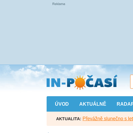
Přejít
na
hlavní
obsah
ÚVOD
AKTUÁLNĚ
RADA
Převážně slunečno s let
AKTUALITA: