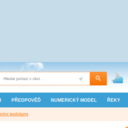
R
PŘEDPOVĚĎ
NUMERICKÝ
MODEL
ŘEKY
ními teplotami