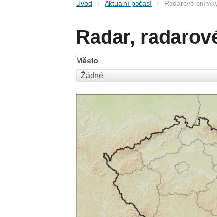
Úvod
Aktuální počasí
Radarové snímky
Radar, radarov
Město