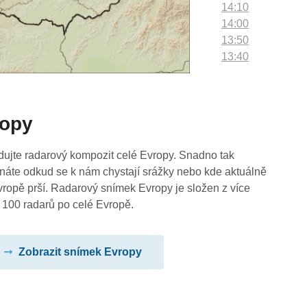
14:10
14:00
13:50
13:40
13:30
13:20
13:10
ropy
13:00
12:50
12:40
dujte radarový kompozit celé Evropy. Snadno tak
12:30
náte odkud se k nám chystají srážky nebo kde aktuálně
12:20
vropě prší. Radarový snímek Evropy je složen z více
12:10
 100 radarů po celé Evropě.
12:00
11:50
Zobrazit snímek Evropy
11:40
11:30
11:20
11:10