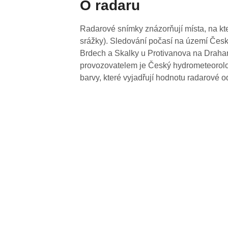
O radaru
Radarové snímky znázorňují místa, na kte
srážky). Sledování počasí na území Česk
Brdech a Skalky u Protivanova na Drahan
provozovatelem je Český hydrometeorolog
barvy, které vyjadřují hodnotu radarové o