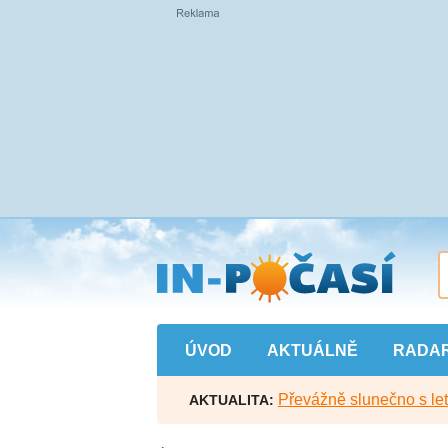
Přejít
na
hlavní
obsah
ÚVOD
AKTUÁLNĚ
RADA
Převážně slunečno s let
AKTUALITA: