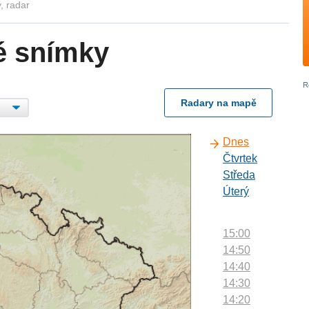
, radar
é snímky
Radary na mapě
Dnes
Čtvrtek
Středa
Úterý
15:00
14:50
14:40
14:30
14:20