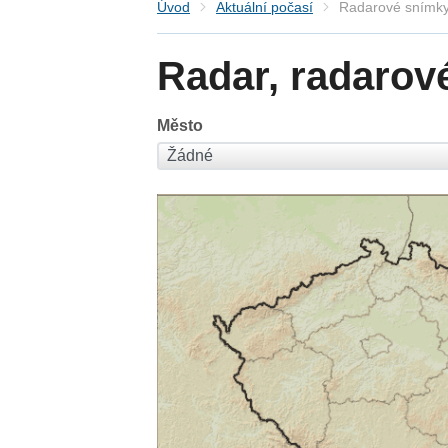
Úvod
Aktuální počasí
Radarové snímky
Radar, radarov
Město