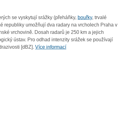
11:00
10:50
rých se vyskytují srážky (přeháňky,
bouřky
, trvalé
10:40
é republiky umožňují dva radary na vrcholech Praha v
10:30
ské vrchovině. Dosah radarů je 250 km a jejich
10:20
ický ústav. Pro odhad intenzity srážek se používají
10:10
drazivosti [dBZ].
Více informací
10:00
09:50
09:40
09:30
09:20
09:10
09:00
08:50
08:40
08:30
08:20
08:10