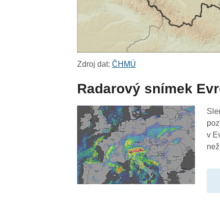
Zdroj dat:
ČHMÚ
Radarový snímek Ev
Sle
poz
v E
než