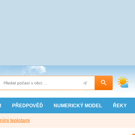
R
PŘEDPOVĚĎ
NUMERICKÝ
MODEL
ŘEKY
ními teplotami