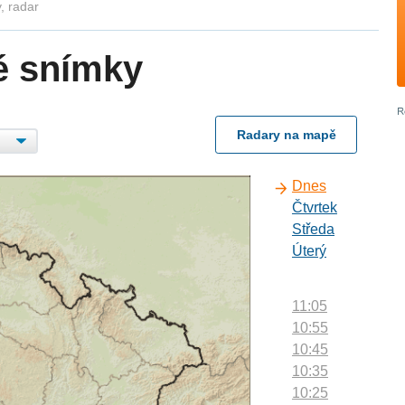
, radar
é snímky
Radary na mapě
Dnes
Čtvrtek
Středa
Úterý
11:05
10:55
10:45
10:35
10:25