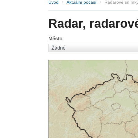
Úvod
Aktuální počasí
Radarové snímky
Radar, radarov
Město