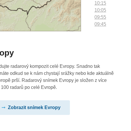
10:15
10:05
09:55
09:45
09:35
09:25
09:15
ropy
09:05
08:55
08:45
dujte radarový kompozit celé Evropy. Snadno tak
08:35
náte odkud se k nám chystají srážky nebo kde aktuálně
08:25
vropě prší. Radarový snímek Evropy je složen z více
08:15
 100 radarů po celé Evropě.
08:05
07:55
Zobrazit snímek Evropy
07:45
07:35
07:25
07:15