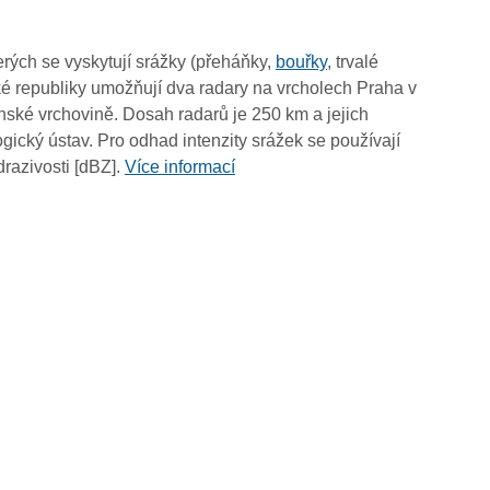
07:05
06:55
rých se vyskytují srážky (přeháňky,
bouřky
, trvalé
06:45
é republiky umožňují dva radary na vrcholech Praha v
06:35
ské vrchovině. Dosah radarů je 250 km a jejich
06:25
ický ústav. Pro odhad intenzity srážek se používají
06:15
drazivosti [dBZ].
Více informací
06:05
05:55
05:45
05:35
05:25
05:15
05:05
04:55
04:45
04:35
04:25
04:15