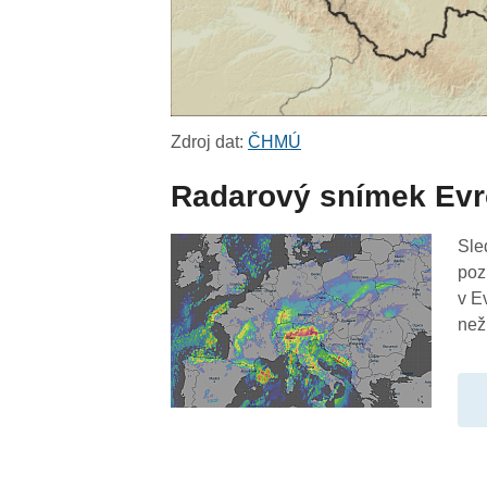
Zdroj dat:
ČHMÚ
Radarový snímek Ev
Sle
poz
v E
než