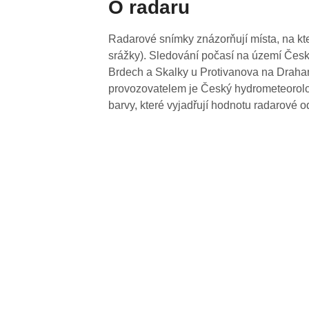
O radaru
Radarové snímky znázorňují místa, na kte
srážky). Sledování počasí na území Česk
Brdech a Skalky u Protivanova na Drahan
provozovatelem je Český hydrometeorolog
barvy, které vyjadřují hodnotu radarové o