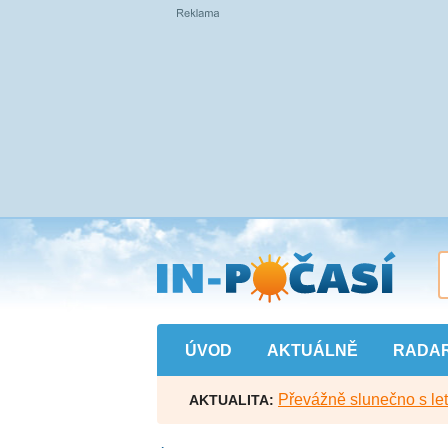
Přejít
na
hlavní
obsah
ÚVOD
AKTUÁLNĚ
RADA
Převážně slunečno s let
AKTUALITA: