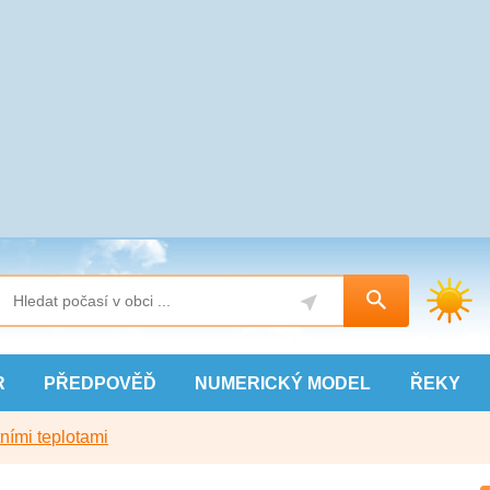
R
PŘEDPOVĚĎ
NUMERICKÝ
MODEL
ŘEKY
ními teplotami