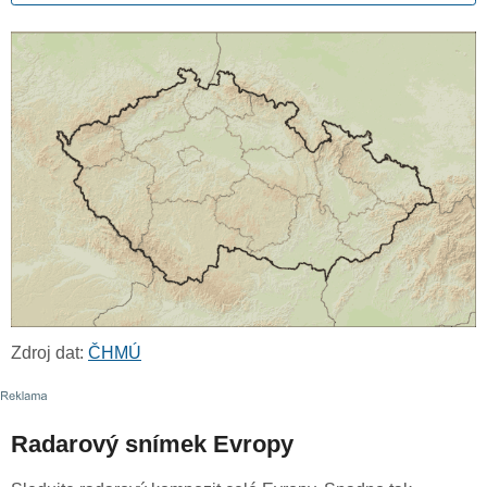
Zdroj dat:
ČHMÚ
Radarový snímek Evropy