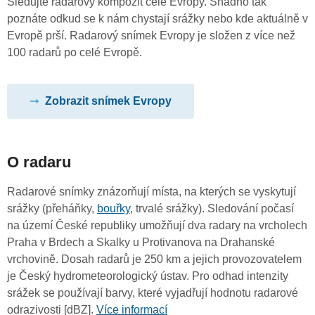
Sledujte radarový kompozit celé Evropy. Snadno tak
poznáte odkud se k nám chystají srážky nebo kde aktuálně v
Evropě prší. Radarový snímek Evropy je složen z více než
100 radarů po celé Evropě.
Zobrazit snímek Evropy
O radaru
Radarové snímky znázorňují místa, na kterých se vyskytují
srážky (přeháňky,
bouřky
, trvalé srážky). Sledování počasí
na území České republiky umožňují dva radary na vrcholech
Praha v Brdech a Skalky u Protivanova na Drahanské
vrchovině. Dosah radarů je 250 km a jejich provozovatelem
je Český hydrometeorologický ústav. Pro odhad intenzity
srážek se používají barvy, které vyjadřují hodnotu radarové
odrazivosti [dBZ].
Více informací