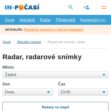
Přejít
na
hlavní
obsah
Úvod
Aktuálně
Radar
Předpověď
Numerický model
Převážně slunečno s letními teplotami
AKTUALITA:
Úvod
Aktuální počasí
Radarové snímky, radar
Radar, radarové snímky
Město
Den
Čas
Radary na mapě