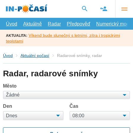
Přejít
na
hlavní
obsah
Úvod
Aktuálně
Radar
Předpověď
Numerický model
Víkend bude slunečný s letními, zítra i tropickými
AKTUALITA:
teplotami
Úvod
Aktuální počasí
Radarové snímky, radar
Radar, radarové snímky
Město
Den
Čas