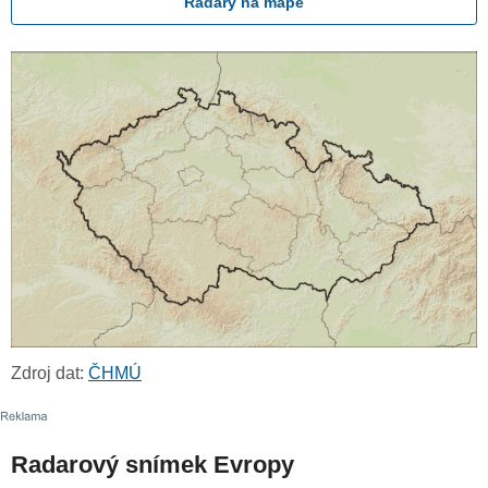
Radary na mapě
Zdroj dat:
ČHMÚ
Radarový snímek Evropy