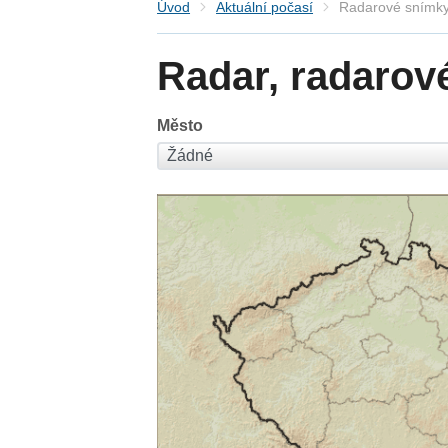
Úvod
Aktuální počasí
Radarové snímky
Radar, radarov
Město