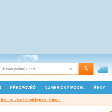
R
PŘEDPOVĚĎ
NUMERICKÝ
MODEL
ŘEKY
etními, zítra i tropickými teplotami