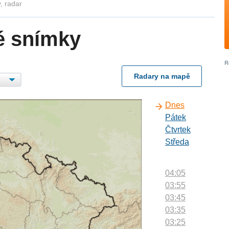
, radar
é snímky
Radary na mapě
Dnes
Pátek
Čtvrtek
Středa
04:05
03:55
03:45
03:35
03:25