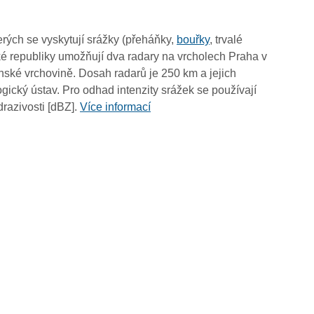
00:05
rých se vyskytují srážky (přeháňky,
bouřky
, trvalé
é republiky umožňují dva radary na vrcholech Praha v
ské vrchovině. Dosah radarů je 250 km a jejich
ický ústav. Pro odhad intenzity srážek se používají
drazivosti [dBZ].
Více informací