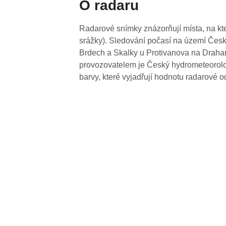
O radaru
Radarové snímky znázorňují místa, na kte
srážky). Sledování počasí na území Česk
Brdech a Skalky u Protivanova na Drahan
provozovatelem je Český hydrometeorolog
barvy, které vyjadřují hodnotu radarové o