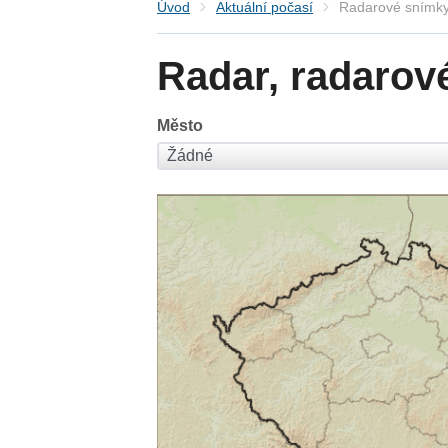
Úvod
Aktuální počasí
Radarové snímky
Radar, radarov
Město