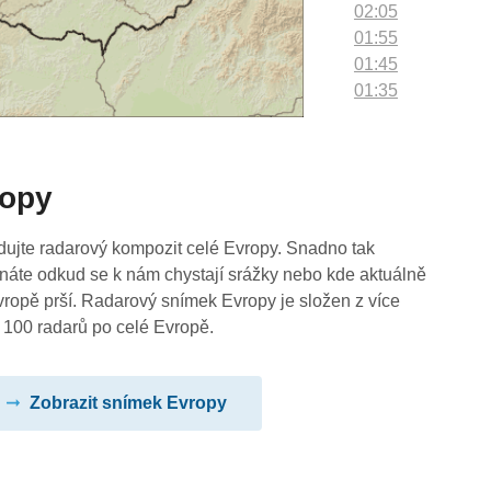
02:05
01:55
01:45
01:35
01:25
01:15
01:05
ropy
00:55
00:45
00:35
dujte radarový kompozit celé Evropy. Snadno tak
00:25
náte odkud se k nám chystají srážky nebo kde aktuálně
00:15
vropě prší. Radarový snímek Evropy je složen z více
00:05
 100 radarů po celé Evropě.
Zobrazit snímek Evropy