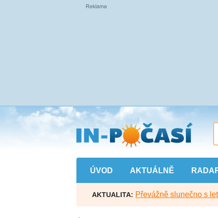
Přejít
na
hlavní
obsah
ÚVOD
AKTUÁLNĚ
RADA
Převážně slunečno s let
AKTUALITA: