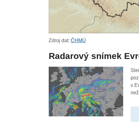
Zdroj dat:
ČHMÚ
Radarový snímek Ev
Sle
poz
v E
než