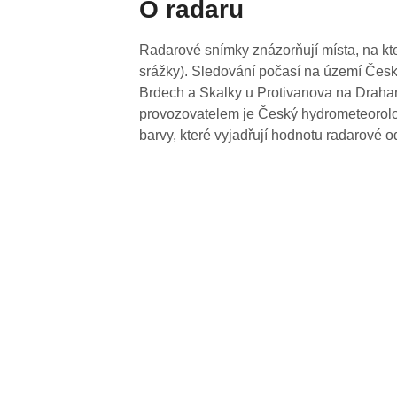
O radaru
Radarové snímky znázorňují místa, na kte
srážky). Sledování počasí na území Česk
Brdech a Skalky u Protivanova na Drahan
provozovatelem je Český hydrometeorolog
barvy, které vyjadřují hodnotu radarové o