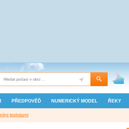
R
PŘEDPOVĚĎ
NUMERICKÝ
MODEL
ŘEKY
ními teplotami