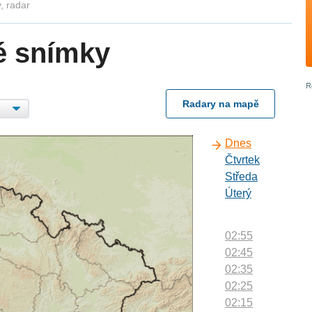
, radar
é snímky
Radary na mapě
Dnes
Čtvrtek
Středa
Úterý
02:55
02:45
02:35
02:25
02:15