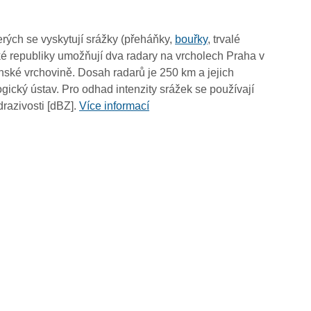
rých se vyskytují srážky (přeháňky,
bouřky
, trvalé
é republiky umožňují dva radary na vrcholech Praha v
ské vrchovině. Dosah radarů je 250 km a jejich
ický ústav. Pro odhad intenzity srážek se používají
drazivosti [dBZ].
Více informací