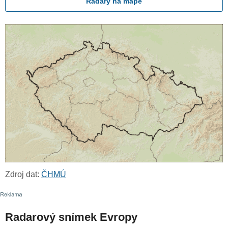
Radary na mapě
Zdroj dat:
ČHMÚ
Radarový snímek Evropy