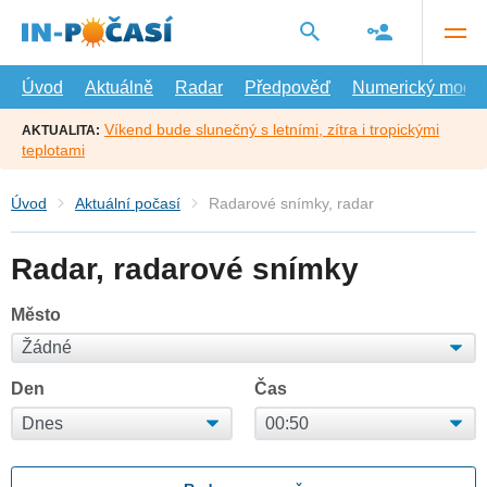
Přejít
na
hlavní
obsah
Úvod
Aktuálně
Radar
Předpověď
Numerický model
Víkend bude slunečný s letními, zítra i tropickými
AKTUALITA:
teplotami
Úvod
Aktuální počasí
Radarové snímky, radar
Radar, radarové snímky
Město
Den
Čas