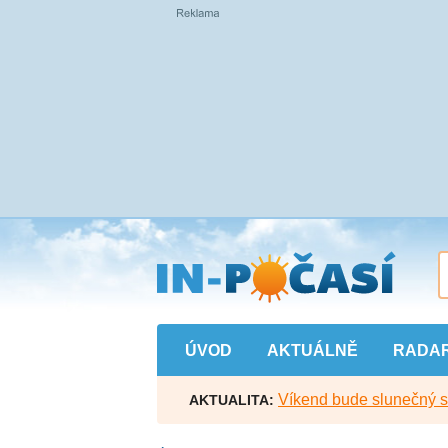
Přejít
na
hlavní
obsah
ÚVOD
AKTUÁLNĚ
RADA
Víkend bude slunečný s l
AKTUALITA: