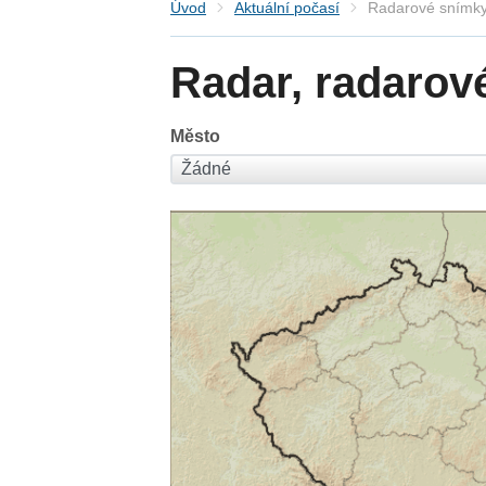
Úvod
Aktuální počasí
Radarové snímky
Radar, radarov
Město