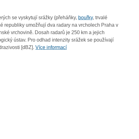
11:10
11:00
rých se vyskytují srážky (přeháňky,
bouřky
, trvalé
10:50
é republiky umožňují dva radary na vrcholech Praha v
10:40
ské vrchovině. Dosah radarů je 250 km a jejich
10:30
ický ústav. Pro odhad intenzity srážek se používají
10:20
drazivosti [dBZ].
Více informací
10:10
10:00
09:50
09:40
09:30
09:20
09:10
09:00
08:50
08:40
08:30
08:20