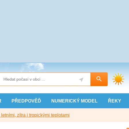
R
PŘEDPOVĚĎ
NUMERICKÝ
MODEL
ŘEKY
etními, zítra i tropickými teplotami