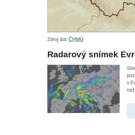
Zdroj dat:
ČHMÚ
Radarový snímek Ev
Sle
poz
v E
než