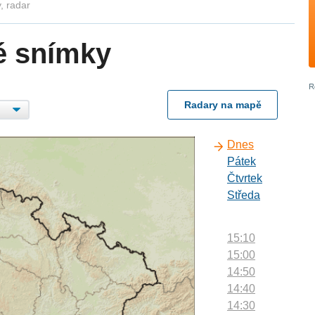
, radar
é snímky
Radary na mapě
Dnes
Pátek
Čtvrtek
Středa
15:10
15:00
14:50
14:40
14:30