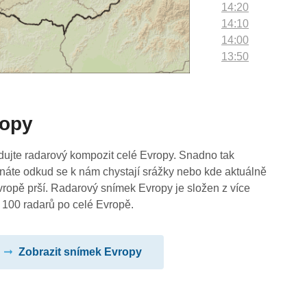
14:20
14:10
14:00
13:50
13:40
13:30
13:20
ropy
13:10
13:00
12:50
dujte radarový kompozit celé Evropy. Snadno tak
12:40
náte odkud se k nám chystají srážky nebo kde aktuálně
12:30
vropě prší. Radarový snímek Evropy je složen z více
12:20
 100 radarů po celé Evropě.
12:10
12:00
Zobrazit snímek Evropy
11:50
11:40
11:30
11:20