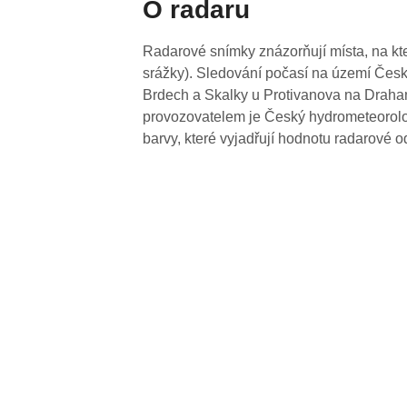
O radaru
Radarové snímky znázorňují místa, na kte
srážky). Sledování počasí na území Česk
Brdech a Skalky u Protivanova na Drahan
provozovatelem je Český hydrometeorolog
barvy, které vyjadřují hodnotu radarové o