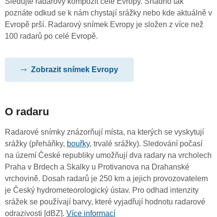
Sledujte radarový kompozit celé Evropy. Snadno tak
poznáte odkud se k nám chystají srážky nebo kde aktuálně v
Evropě prší. Radarový snímek Evropy je složen z více než
100 radarů po celé Evropě.
Zobrazit snímek Evropy
O radaru
Radarové snímky znázorňují místa, na kterých se vyskytují
srážky (přeháňky,
bouřky
, trvalé srážky). Sledování počasí
na území České republiky umožňují dva radary na vrcholech
Praha v Brdech a Skalky u Protivanova na Drahanské
vrchovině. Dosah radarů je 250 km a jejich provozovatelem
je Český hydrometeorologický ústav. Pro odhad intenzity
srážek se používají barvy, které vyjadřují hodnotu radarové
odrazivosti [dBZ].
Více informací