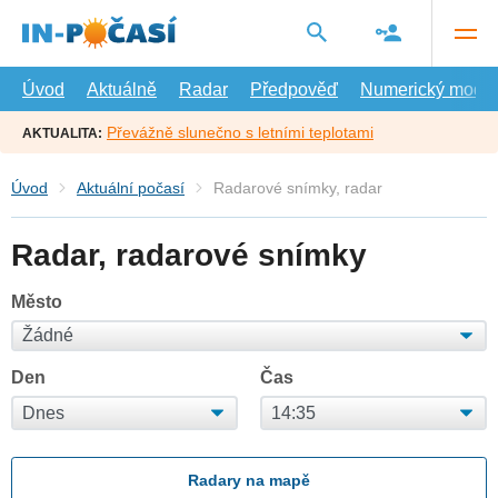
Přejít
na
hlavní
obsah
Úvod
Aktuálně
Radar
Předpověď
Numerický model
Převážně slunečno s letními teplotami
AKTUALITA:
Úvod
Aktuální počasí
Radarové snímky, radar
Radar, radarové snímky
Město
Den
Čas
Radary na mapě