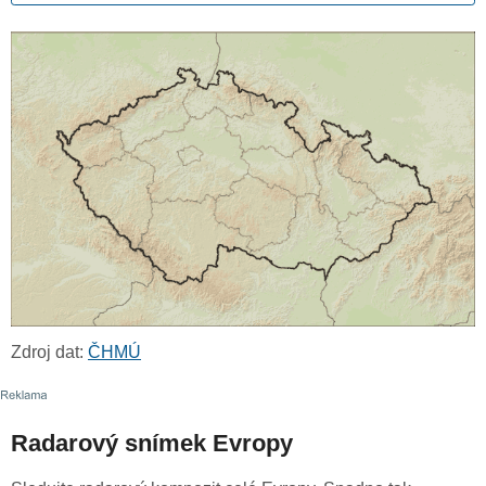
Zdroj dat:
ČHMÚ
Radarový snímek Evropy