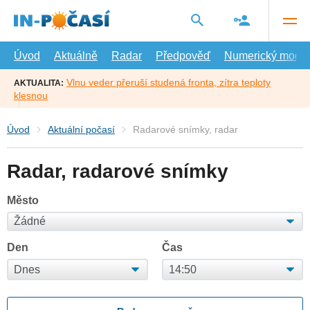
Přejít
na
hlavní
obsah
Úvod
Aktuálně
Radar
Předpověď
Numerický model
Vlnu veder přeruší studená fronta, zítra teploty
AKTUALITA:
klesnou
Úvod
Aktuální počasí
Radarové snímky, radar
Radar, radarové snímky
Město
Den
Čas