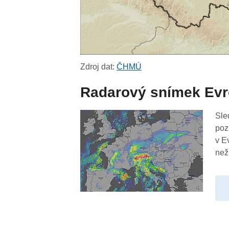
Zdroj dat:
ČHMÚ
Radarový snímek Ev
Sle
poz
v E
než