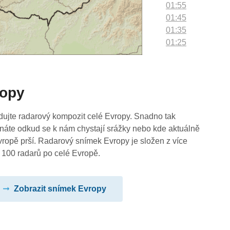
01:55
01:45
01:35
01:25
01:15
01:05
00:55
ropy
00:45
00:35
00:25
dujte radarový kompozit celé Evropy. Snadno tak
00:15
náte odkud se k nám chystají srážky nebo kde aktuálně
00:05
vropě prší. Radarový snímek Evropy je složen z více
 100 radarů po celé Evropě.
Zobrazit snímek Evropy