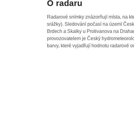
O radaru
Radarové snímky znázorňují místa, na kte
srážky). Sledování počasí na území Česk
Brdech a Skalky u Protivanova na Drahan
provozovatelem je Český hydrometeorolog
barvy, které vyjadřují hodnotu radarové o