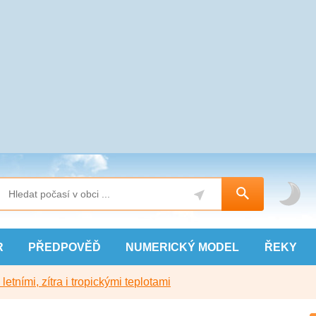
R
PŘEDPOVĚĎ
NUMERICKÝ
MODEL
ŘEKY
etními, zítra i tropickými teplotami