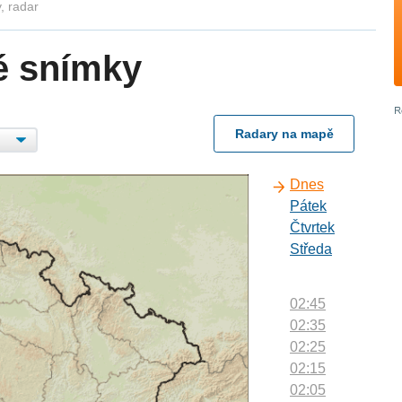
, radar
é snímky
Radary na mapě
Dnes
Pátek
Čtvrtek
Středa
02:45
02:35
02:25
02:15
02:05