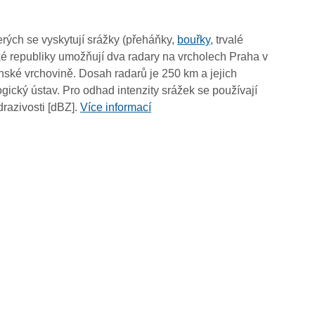
rých se vyskytují srážky (přeháňky,
bouřky
, trvalé
é republiky umožňují dva radary na vrcholech Praha v
ské vrchovině. Dosah radarů je 250 km a jejich
ický ústav. Pro odhad intenzity srážek se používají
drazivosti [dBZ].
Více informací