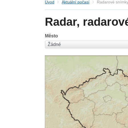
Úvod
Aktuální počasí
Radarové snímky
Radar, radarov
Město