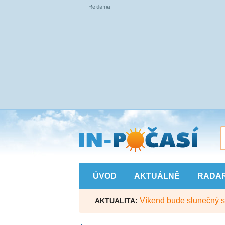
Přejít
na
hlavní
obsah
ÚVOD
AKTUÁLNĚ
RADA
Víkend bude slunečný s l
AKTUALITA: