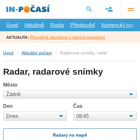
Přejít
na
hlavní
obsah
Úvod
Aktuálně
Radar
Předpověď
Numerický model
Převážně slunečno s letními teplotami
AKTUALITA:
Úvod
Aktuální počasí
Radarové snímky, radar
Radar, radarové snímky
Město
Den
Čas
Radary na mapě