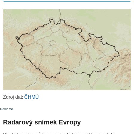
Zdroj dat:
ČHMÚ
Radarový snímek Evropy