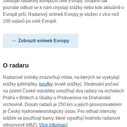
Sledujte radarový kompozit celé Evropy. Snadno tak
poznáte odkud se k nám chystají srážky nebo kde aktuálně v
Evropě prší. Radarový snímek Evropy je složen z více než
100 radarů po celé Evropě.
Zobrazit snímek Evropy
O radaru
Radarové snímky znázorňují místa, na kterých se vyskytují
srážky (přeháňky,
bouřky
, trvalé srážky). Sledování počasí
na území České republiky umožňují dva radary na vrcholech
Praha v Brdech a Skalky u Protivanova na Drahanské
vrchovině. Dosah radarů je 250 km a jejich provozovatelem
je Český hydrometeorologický ústav. Pro odhad intenzity
srážek se používají barvy, které vyjadřují hodnotu radarové
odrazivosti [dBZ].
Více informací