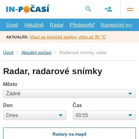
Přejít
na
hlavní
obsah
Úvod
Aktuálně
Radar
Předpověď
Numerický model
Vrací se tropické teploty, zítra až 35 °C
AKTUALITA:
Úvod
Aktuální počasí
Radarové snímky, radar
Radar, radarové snímky
Město
Den
Čas
Radary na mapě