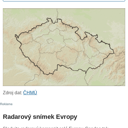
Zdroj dat:
ČHMÚ
Radarový snímek Evropy