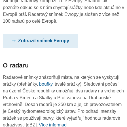
Sledujte radarový kompozit celé Evropy. Snadno tak
poznáte odkud se k nám chystají srážky nebo kde aktuálně v
Evropě prší. Radarový snímek Evropy je složen z více než
100 radarů po celé Evropě.
Zobrazit snímek Evropy
O radaru
Radarové snímky znázorňují místa, na kterých se vyskytují
srážky (přeháňky,
bouřky
, trvalé srážky). Sledování počasí
na území České republiky umožňují dva radary na vrcholech
Praha v Brdech a Skalky u Protivanova na Drahanské
vrchovině. Dosah radarů je 250 km a jejich provozovatelem
je Český hydrometeorologický ústav. Pro odhad intenzity
srážek se používají barvy, které vyjadřují hodnotu radarové
odrazivosti [dBZ].
Více informací