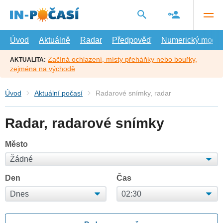
Přejít
na
hlavní
obsah
Úvod
Aktuálně
Radar
Předpověď
Numerický model
Začíná ochlazení, místy přeháňky nebo bouřky,
AKTUALITA:
zejména na východě
Úvod
Aktuální počasí
Radarové snímky, radar
Radar, radarové snímky
Město
Den
Čas