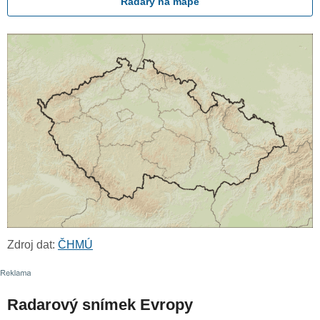
Radary na mapě
Zdroj dat:
ČHMÚ
Radarový snímek Evropy