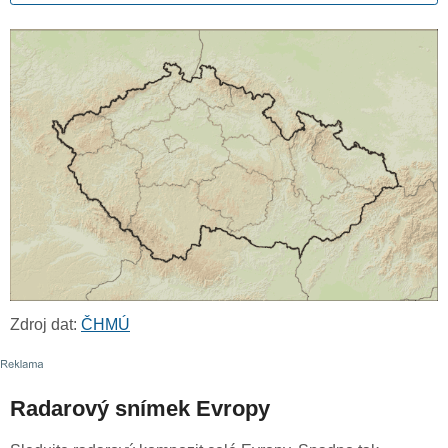
Zdroj dat:
ČHMÚ
Radarový snímek Evropy