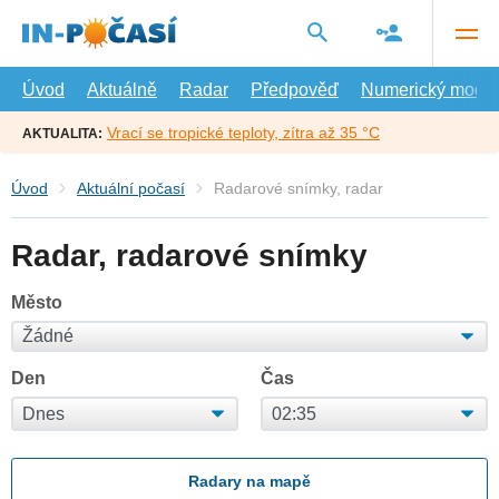
Přejít
na
hlavní
obsah
Úvod
Aktuálně
Radar
Předpověď
Numerický model
Vrací se tropické teploty, zítra až 35 °C
AKTUALITA:
Úvod
Aktuální počasí
Radarové snímky, radar
Radar, radarové snímky
Město
Den
Čas
Radary na mapě