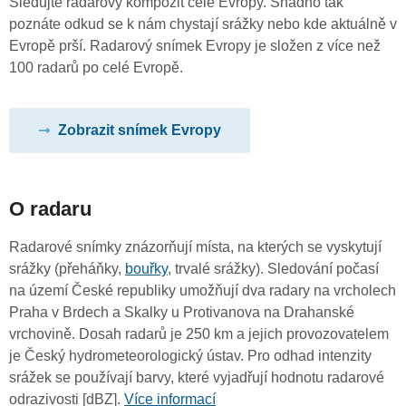
Sledujte radarový kompozit celé Evropy. Snadno tak
poznáte odkud se k nám chystají srážky nebo kde aktuálně v
Evropě prší. Radarový snímek Evropy je složen z více než
100 radarů po celé Evropě.
Zobrazit snímek Evropy
O radaru
Radarové snímky znázorňují místa, na kterých se vyskytují
srážky (přeháňky,
bouřky
, trvalé srážky). Sledování počasí
na území České republiky umožňují dva radary na vrcholech
Praha v Brdech a Skalky u Protivanova na Drahanské
vrchovině. Dosah radarů je 250 km a jejich provozovatelem
je Český hydrometeorologický ústav. Pro odhad intenzity
srážek se používají barvy, které vyjadřují hodnotu radarové
odrazivosti [dBZ].
Více informací