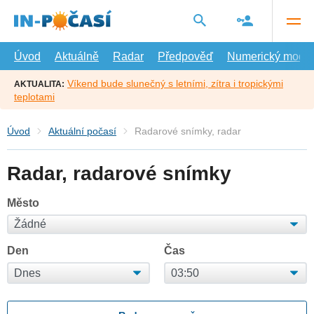
Přejít
na
hlavní
obsah
Úvod
Aktuálně
Radar
Předpověď
Numerický model
Víkend bude slunečný s letními, zítra i tropickými
AKTUALITA:
teplotami
Úvod
Aktuální počasí
Radarové snímky, radar
Radar, radarové snímky
Město
Den
Čas