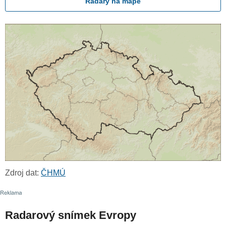
Radary na mapě
Zdroj dat:
ČHMÚ
Radarový snímek Evropy