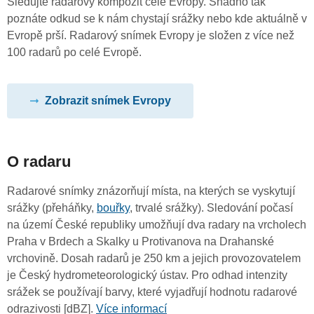
Sledujte radarový kompozit celé Evropy. Snadno tak
poznáte odkud se k nám chystají srážky nebo kde aktuálně v
Evropě prší. Radarový snímek Evropy je složen z více než
100 radarů po celé Evropě.
Zobrazit snímek Evropy
O radaru
Radarové snímky znázorňují místa, na kterých se vyskytují
srážky (přeháňky,
bouřky
, trvalé srážky). Sledování počasí
na území České republiky umožňují dva radary na vrcholech
Praha v Brdech a Skalky u Protivanova na Drahanské
vrchovině. Dosah radarů je 250 km a jejich provozovatelem
je Český hydrometeorologický ústav. Pro odhad intenzity
srážek se používají barvy, které vyjadřují hodnotu radarové
odrazivosti [dBZ].
Více informací