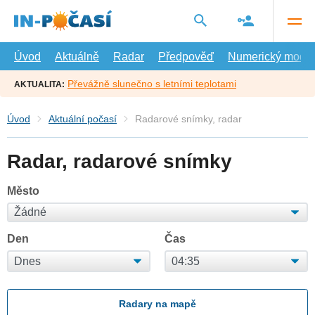
Přejít
na
hlavní
obsah
Úvod
Aktuálně
Radar
Předpověď
Numerický model
Převážně slunečno s letními teplotami
AKTUALITA:
Úvod
Aktuální počasí
Radarové snímky, radar
Radar, radarové snímky
Město
Den
Čas
Radary na mapě