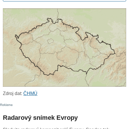
Zdroj dat:
ČHMÚ
Radarový snímek Evropy