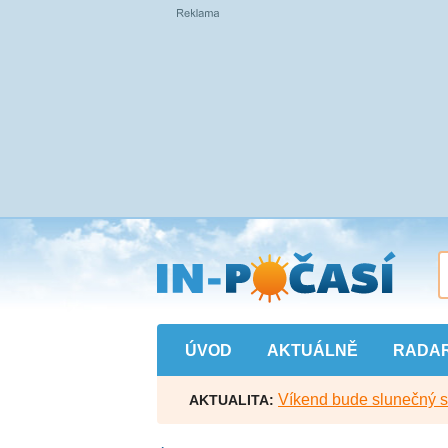
Přejít
na
hlavní
obsah
ÚVOD
AKTUÁLNĚ
RADA
Víkend bude slunečný s l
AKTUALITA: