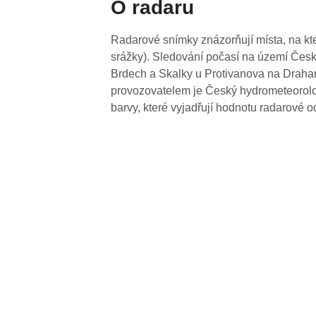
O radaru
Radarové snímky znázorňují místa, na kte
srážky). Sledování počasí na území Česk
Brdech a Skalky u Protivanova na Drahan
provozovatelem je Český hydrometeorolog
barvy, které vyjadřují hodnotu radarové o