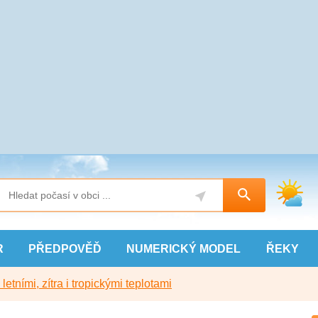
R
PŘEDPOVĚĎ
NUMERICKÝ
MODEL
ŘEKY
etními, zítra i tropickými teplotami