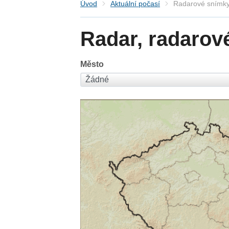
Úvod
Aktuální počasí
Radarové snímky
Radar, radarov
Město