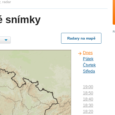
, radar
é snímky
Radary na mapě
Dnes
Pátek
Čtvrtek
Středa
19:00
18:50
18:40
18:30
18:20