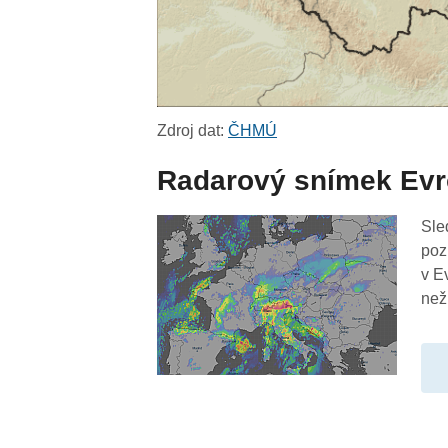
Zdroj dat:
ČHMÚ
Radarový snímek Ev
Sle
poz
v E
než