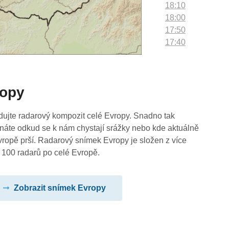
18:10
18:00
17:50
17:40
17:30
17:20
17:10
ropy
17:00
16:50
16:40
dujte radarový kompozit celé Evropy. Snadno tak
16:30
náte odkud se k nám chystají srážky nebo kde aktuálně
16:20
vropě prší. Radarový snímek Evropy je složen z více
16:10
 100 radarů po celé Evropě.
16:00
15:50
Zobrazit snímek Evropy
15:40
15:30
15:20
15:10