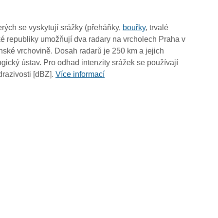
15:00
14:50
rých se vyskytují srážky (přeháňky,
bouřky
, trvalé
14:40
é republiky umožňují dva radary na vrcholech Praha v
14:30
ské vrchovině. Dosah radarů je 250 km a jejich
14:20
ický ústav. Pro odhad intenzity srážek se používají
14:10
drazivosti [dBZ].
Více informací
14:00
13:50
13:40
13:30
13:20
13:10
13:00
12:50
12:40
12:30
12:20
12:10