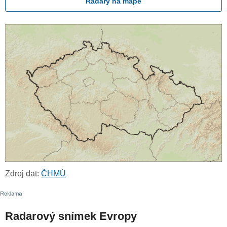
Radary na mapě
Zdroj dat:
ČHMÚ
Radarový snímek Evropy