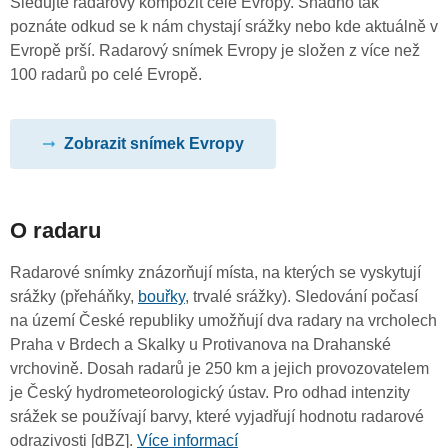
Sledujte radarový kompozit celé Evropy. Snadno tak
poznáte odkud se k nám chystají srážky nebo kde aktuálně v
Evropě prší. Radarový snímek Evropy je složen z více než
100 radarů po celé Evropě.
Zobrazit snímek Evropy
O radaru
Radarové snímky znázorňují místa, na kterých se vyskytují
srážky (přeháňky,
bouřky
, trvalé srážky). Sledování počasí
na území České republiky umožňují dva radary na vrcholech
Praha v Brdech a Skalky u Protivanova na Drahanské
vrchovině. Dosah radarů je 250 km a jejich provozovatelem
je Český hydrometeorologický ústav. Pro odhad intenzity
srážek se používají barvy, které vyjadřují hodnotu radarové
odrazivosti [dBZ].
Více informací