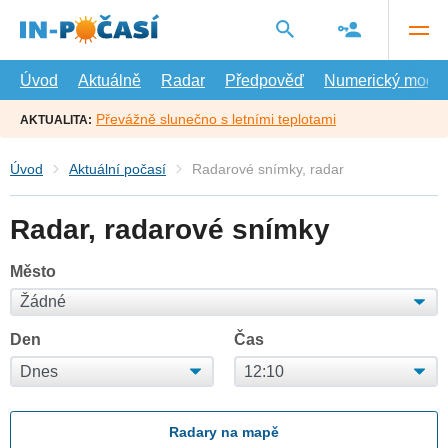
Přejít
na
hlavní
obsah
Úvod
Aktuálně
Radar
Předpověď
Numerický model
Převážně slunečno s letními teplotami
AKTUALITA:
Úvod
Aktuální počasí
Radarové snímky, radar
Radar, radarové snímky
Město
Den
Čas
Radary na mapě