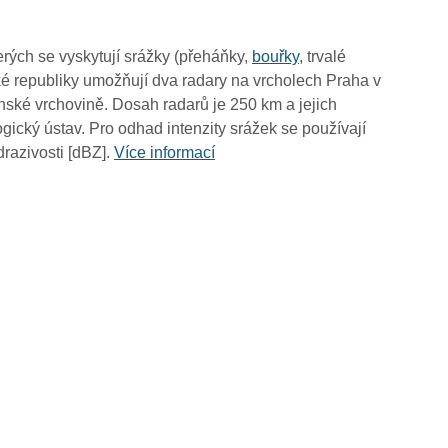
rých se vyskytují srážky (přeháňky,
bouřky
, trvalé
é republiky umožňují dva radary na vrcholech Praha v
ské vrchovině. Dosah radarů je 250 km a jejich
ický ústav. Pro odhad intenzity srážek se používají
drazivosti [dBZ].
Více informací