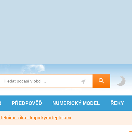
R
PŘEDPOVĚĎ
NUMERICKÝ
MODEL
ŘEKY
etními, zítra i tropickými teplotami