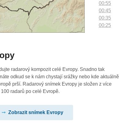
00:55
00:45
00:35
00:25
00:15
00:05
ropy
dujte radarový kompozit celé Evropy. Snadno tak
náte odkud se k nám chystají srážky nebo kde aktuálně
vropě prší. Radarový snímek Evropy je složen z více
 100 radarů po celé Evropě.
Zobrazit snímek Evropy