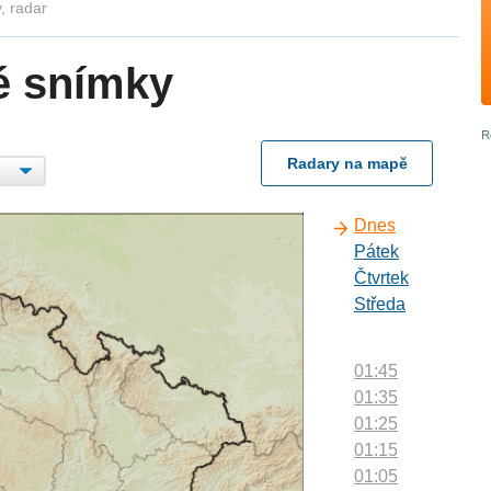
, radar
é snímky
Radary na mapě
Dnes
Pátek
Čtvrtek
Středa
01:45
01:35
01:25
01:15
01:05