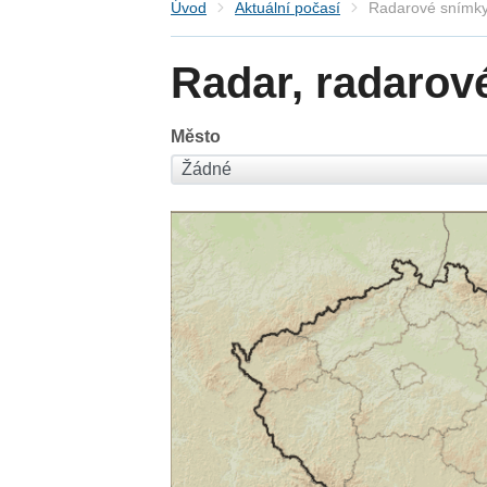
Úvod
Aktuální počasí
Radarové snímky
Radar, radarov
Město