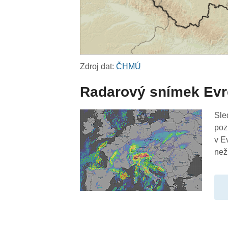
Zdroj dat:
ČHMÚ
Radarový snímek Ev
Sle
poz
v E
než