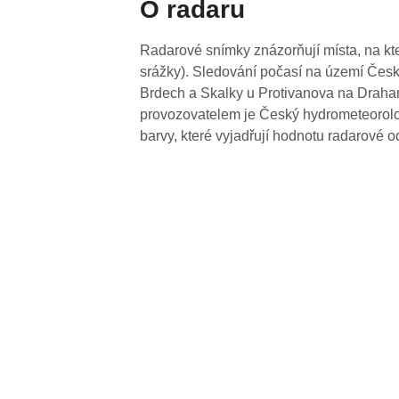
O radaru
Radarové snímky znázorňují místa, na kte
srážky). Sledování počasí na území Česk
Brdech a Skalky u Protivanova na Drahan
provozovatelem je Český hydrometeorolog
barvy, které vyjadřují hodnotu radarové o