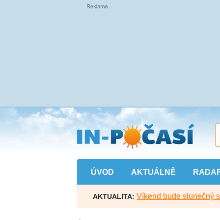
Přejít
na
hlavní
obsah
ÚVOD
AKTUÁLNĚ
RADA
Víkend bude slunečný s l
AKTUALITA: