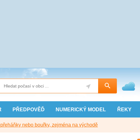
R
PŘEDPOVĚĎ
NUMERICKÝ
MODEL
ŘEKY
y přeháňky nebo bouřky, zejména na východě