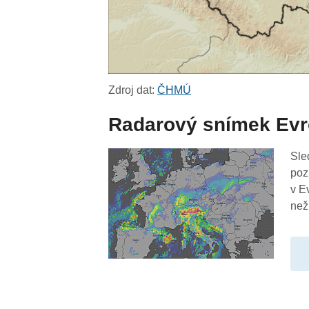
Zdroj dat:
ČHMÚ
Radarový snímek Ev
Sle
poz
v E
než