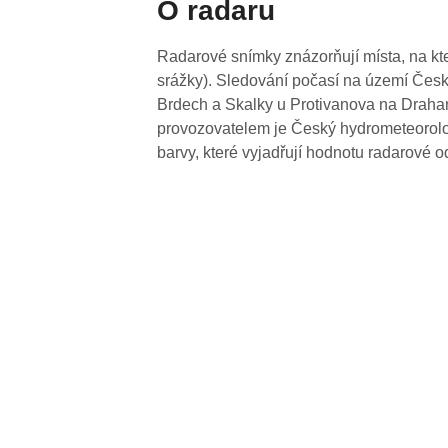
O radaru
Radarové snímky znázorňují místa, na kte
srážky). Sledování počasí na území Česk
Brdech a Skalky u Protivanova na Drahan
provozovatelem je Český hydrometeorolog
barvy, které vyjadřují hodnotu radarové o