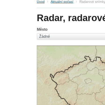
Úvod
Aktuální počasí
Radarové snímky
Radar, radarov
Město