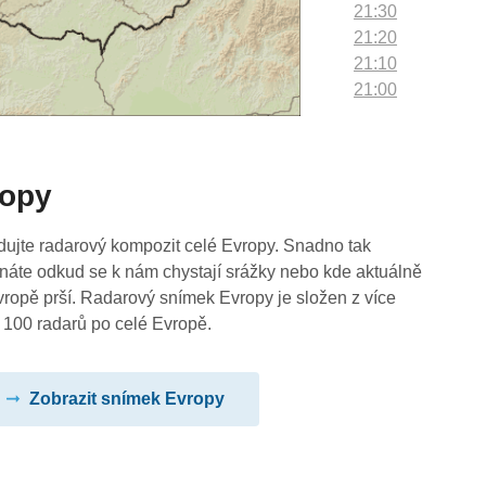
21:30
21:20
21:10
21:00
20:50
20:40
20:30
ropy
20:20
20:10
20:00
dujte radarový kompozit celé Evropy. Snadno tak
19:50
náte odkud se k nám chystají srážky nebo kde aktuálně
19:40
vropě prší. Radarový snímek Evropy je složen z více
19:30
 100 radarů po celé Evropě.
19:20
19:10
Zobrazit snímek Evropy
19:00
18:50
18:40
18:30