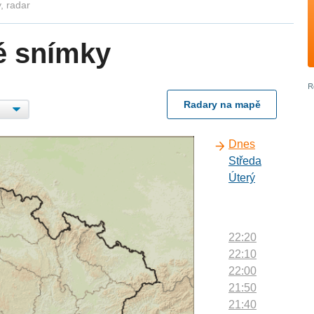
, radar
é snímky
Radary na mapě
Dnes
Středa
Úterý
22:20
22:10
22:00
21:50
21:40