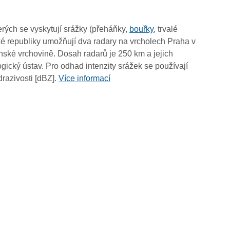
18:20
18:10
rých se vyskytují srážky (přeháňky,
bouřky
, trvalé
18:00
é republiky umožňují dva radary na vrcholech Praha v
17:50
ské vrchovině. Dosah radarů je 250 km a jejich
17:40
ický ústav. Pro odhad intenzity srážek se používají
17:30
drazivosti [dBZ].
Více informací
17:20
17:10
17:00
16:50
16:40
16:30
16:20
16:10
16:00
15:50
15:40
15:30