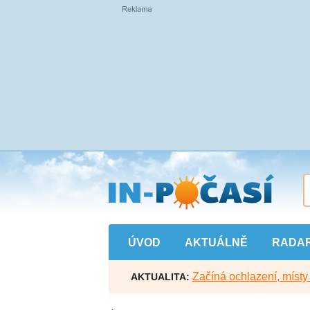
Přejít
na
hlavní
obsah
ÚVOD
AKTUÁLNĚ
RADA
Začíná ochlazení, míst
AKTUALITA: