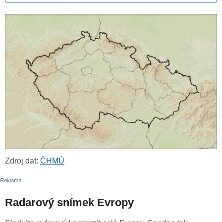
Zdroj dat:
ČHMÚ
Radarový snímek Evropy