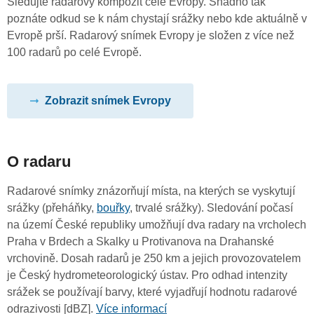
Sledujte radarový kompozit celé Evropy. Snadno tak
poznáte odkud se k nám chystají srážky nebo kde aktuálně v
Evropě prší. Radarový snímek Evropy je složen z více než
100 radarů po celé Evropě.
Zobrazit snímek Evropy
O radaru
Radarové snímky znázorňují místa, na kterých se vyskytují
srážky (přeháňky,
bouřky
, trvalé srážky). Sledování počasí
na území České republiky umožňují dva radary na vrcholech
Praha v Brdech a Skalky u Protivanova na Drahanské
vrchovině. Dosah radarů je 250 km a jejich provozovatelem
je Český hydrometeorologický ústav. Pro odhad intenzity
srážek se používají barvy, které vyjadřují hodnotu radarové
odrazivosti [dBZ].
Více informací