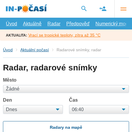
Přejít
na
hlavní
obsah
Úvod
Aktuálně
Radar
Předpověď
Numerický model
Vrací se tropické teploty, zítra až 35 °C
AKTUALITA:
Úvod
Aktuální počasí
Radarové snímky, radar
Radar, radarové snímky
Město
Den
Čas
Radary na mapě