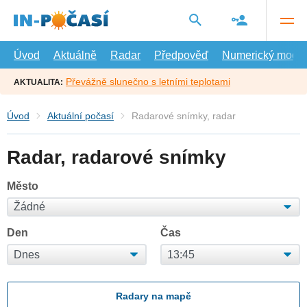
Přejít
na
hlavní
obsah
Úvod
Aktuálně
Radar
Předpověď
Numerický model
Převážně slunečno s letními teplotami
AKTUALITA:
Úvod
Aktuální počasí
Radarové snímky, radar
Radar, radarové snímky
Město
Den
Čas
Radary na mapě