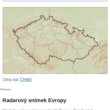
Zdroj dat:
ČHMÚ
Radarový snímek Evropy