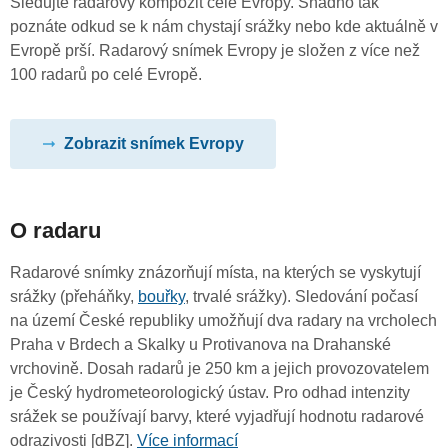
Sledujte radarový kompozit celé Evropy. Snadno tak
poznáte odkud se k nám chystají srážky nebo kde aktuálně v
Evropě prší. Radarový snímek Evropy je složen z více než
100 radarů po celé Evropě.
Zobrazit snímek Evropy
O radaru
Radarové snímky znázorňují místa, na kterých se vyskytují
srážky (přeháňky,
bouřky
, trvalé srážky). Sledování počasí
na území České republiky umožňují dva radary na vrcholech
Praha v Brdech a Skalky u Protivanova na Drahanské
vrchovině. Dosah radarů je 250 km a jejich provozovatelem
je Český hydrometeorologický ústav. Pro odhad intenzity
srážek se používají barvy, které vyjadřují hodnotu radarové
odrazivosti [dBZ].
Více informací