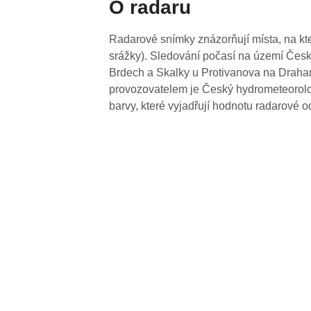
O radaru
Radarové snímky znázorňují místa, na kte
srážky). Sledování počasí na území Česk
Brdech a Skalky u Protivanova na Drahan
provozovatelem je Český hydrometeorolog
barvy, které vyjadřují hodnotu radarové o