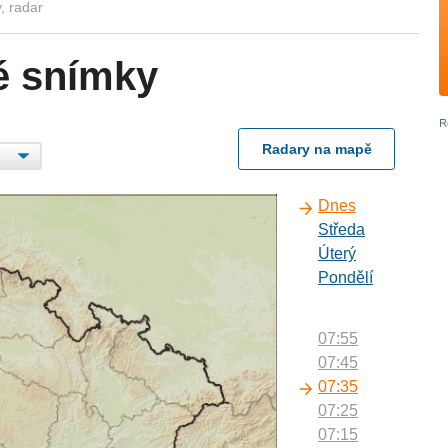
, radar
é snímky
Radary na mapě
Dnes
Středa
Úterý
Pondělí
07:55
07:45
07:35
07:25
07:15