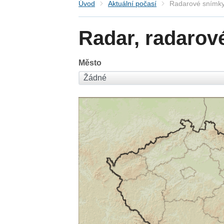
Úvod
Aktuální počasí
Radarové snímky
Radar, radarov
Město