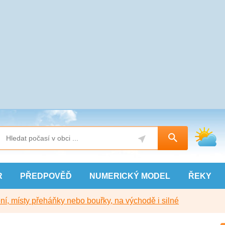
R
PŘEDPOVĚĎ
NUMERICKÝ
MODEL
ŘEKY
í, místy přeháňky nebo bouřky, na východě i silné