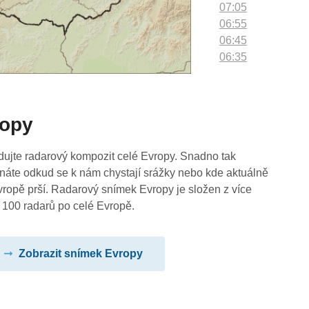
07:05
06:55
06:45
06:35
06:25
06:15
06:05
ropy
05:55
05:45
05:35
dujte radarový kompozit celé Evropy. Snadno tak
05:25
náte odkud se k nám chystají srážky nebo kde aktuálně
05:15
vropě prší. Radarový snímek Evropy je složen z více
05:05
 100 radarů po celé Evropě.
04:55
04:45
Zobrazit snímek Evropy
04:35
04:25
04:15
04:05