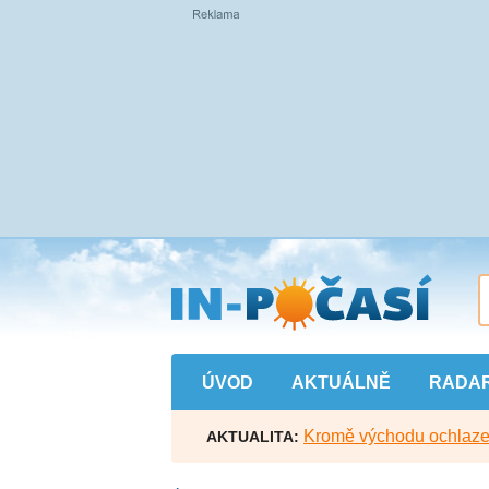
Přejít
na
hlavní
obsah
ÚVOD
AKTUÁLNĚ
RADA
Kromě východu ochlazen
AKTUALITA: