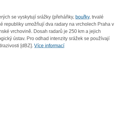
03:55
03:45
rých se vyskytují srážky (přeháňky,
bouřky
, trvalé
03:35
é republiky umožňují dva radary na vrcholech Praha v
03:25
ské vrchovině. Dosah radarů je 250 km a jejich
03:15
ický ústav. Pro odhad intenzity srážek se používají
03:05
drazivosti [dBZ].
Více informací
02:55
02:45
02:35
02:25
02:15
02:05
01:55
01:45
01:35
01:25
01:15
01:05