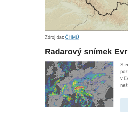
Zdroj dat:
ČHMÚ
Radarový snímek Ev
Sle
poz
v E
než