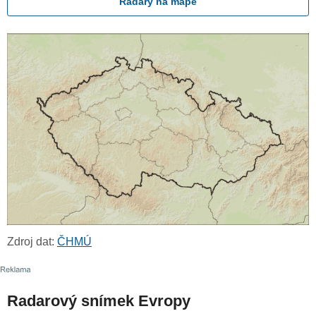
Radary na mapě
Zdroj dat:
ČHMÚ
Radarový snímek Evropy