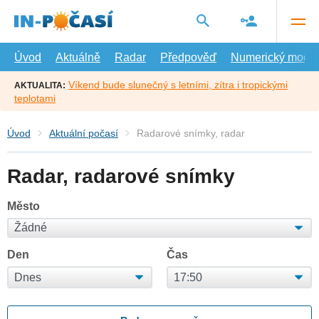
Přejít
na
hlavní
obsah
Úvod
Aktuálně
Radar
Předpověď
Numerický model
Víkend bude slunečný s letními, zítra i tropickými
AKTUALITA:
teplotami
Úvod
Aktuální počasí
Radarové snímky, radar
Radar, radarové snímky
Město
Den
Čas