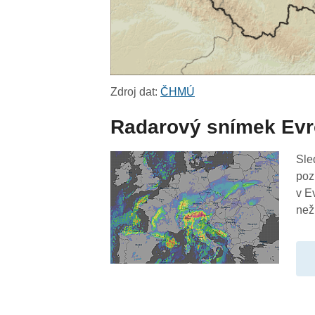
Zdroj dat:
ČHMÚ
Radarový snímek Ev
Sle
poz
v E
než