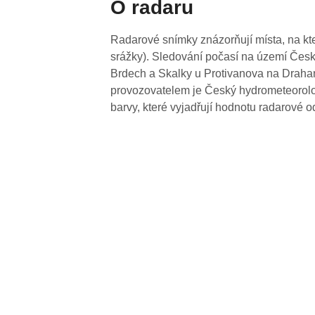
O radaru
Radarové snímky znázorňují místa, na kte
srážky). Sledování počasí na území Česk
Brdech a Skalky u Protivanova na Drahan
provozovatelem je Český hydrometeorolog
barvy, které vyjadřují hodnotu radarové o