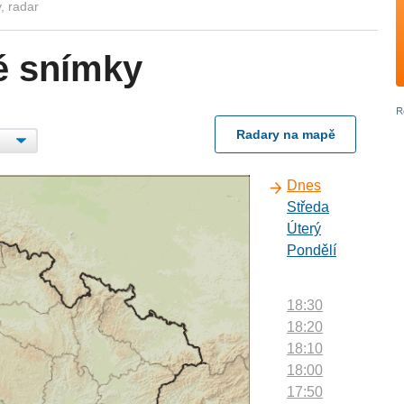
, radar
é snímky
Radary na mapě
Dnes
Středa
Úterý
Pondělí
18:30
18:20
18:10
18:00
17:50