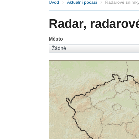
Úvod
Aktuální počasí
Radarové snímky
Radar, radarov
Město