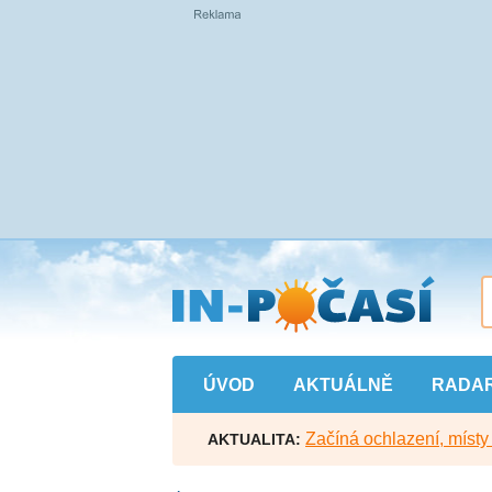
Přejít
na
hlavní
obsah
ÚVOD
AKTUÁLNĚ
RADA
Začíná ochlazení, míst
AKTUALITA: