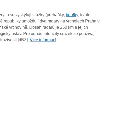
14:30
14:20
rých se vyskytují srážky (přeháňky,
bouřky
, trvalé
14:10
é republiky umožňují dva radary na vrcholech Praha v
14:00
ské vrchovině. Dosah radarů je 250 km a jejich
13:50
ický ústav. Pro odhad intenzity srážek se používají
13:40
drazivosti [dBZ].
Více informací
13:30
13:20
13:10
13:00
12:50
12:40
12:30
12:20
12:10
12:00
11:50
11:40