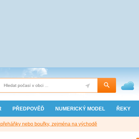
R
PŘEDPOVĚĎ
NUMERICKÝ
MODEL
ŘEKY
y přeháňky nebo bouřky, zejména na východě