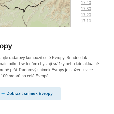
17:40
17:30
17:20
17:10
17:00
16:50
16:40
ropy
16:30
16:20
16:10
dujte radarový kompozit celé Evropy. Snadno tak
16:00
náte odkud se k nám chystají srážky nebo kde aktuálně
15:50
vropě prší. Radarový snímek Evropy je složen z více
15:40
 100 radarů po celé Evropě.
15:30
15:20
Zobrazit snímek Evropy
15:10
15:00
14:50
14:40