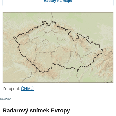
Radary na mapě
Zdroj dat:
ČHMÚ
Radarový snímek Evropy