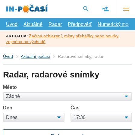
Přejít
na
hlavní
obsah
Úvod
Aktuálně
Radar
Předpověď
Numerický model
Začíná ochlazení, místy přeháňky nebo bouřky,
AKTUALITA:
zejména na východě
Úvod
Aktuální počasí
Radarové snímky, radar
Radar, radarové snímky
Město
Den
Čas