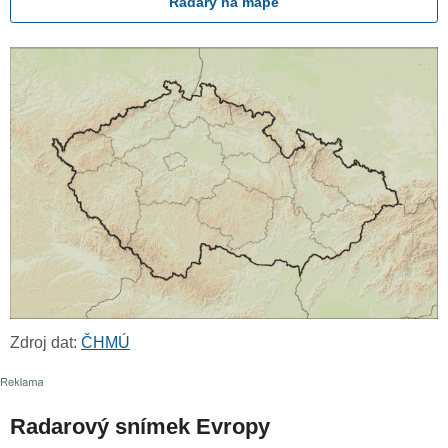
Radary na mapě
Zdroj dat:
ČHMÚ
Radarový snímek Evropy