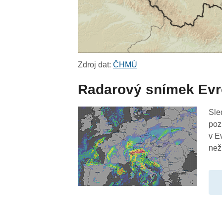
Zdroj dat:
ČHMÚ
Radarový snímek Ev
Sle
poz
v E
než