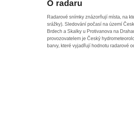
O radaru
Radarové snímky znázorňují místa, na kte
srážky). Sledování počasí na území Česk
Brdech a Skalky u Protivanova na Drahan
provozovatelem je Český hydrometeorolog
barvy, které vyjadřují hodnotu radarové o