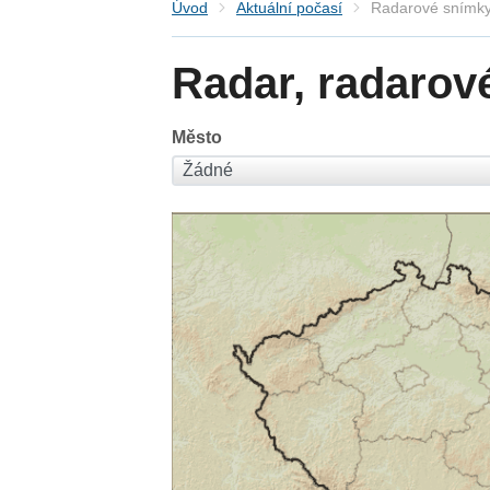
Úvod
Aktuální počasí
Radarové snímky
Radar, radarov
Město