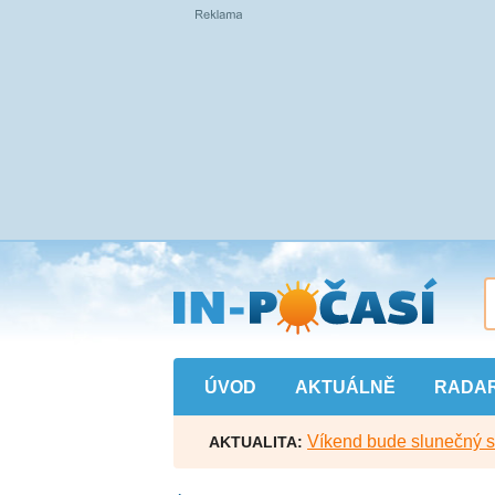
Přejít
na
hlavní
obsah
ÚVOD
AKTUÁLNĚ
RADA
Víkend bude slunečný s l
AKTUALITA: