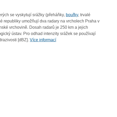
07:30
07:20
rých se vyskytují srážky (přeháňky,
bouřky
, trvalé
07:10
é republiky umožňují dva radary na vrcholech Praha v
07:00
ské vrchovině. Dosah radarů je 250 km a jejich
06:50
ický ústav. Pro odhad intenzity srážek se používají
06:40
drazivosti [dBZ].
Více informací
06:30
06:20
06:10
06:00
05:50
05:40
05:30
05:20
05:10
05:00
04:50
04:40