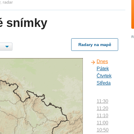
, radar
é snímky
Radary na mapě
Dnes
Pátek
Čtvrtek
Středa
11:30
11:20
11:10
11:00
10:50