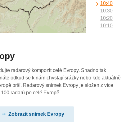
10:40
10:30
10:20
10:10
10:00
09:50
09:40
ropy
09:30
09:20
09:10
dujte radarový kompozit celé Evropy. Snadno tak
09:00
náte odkud se k nám chystají srážky nebo kde aktuálně
08:50
vropě prší. Radarový snímek Evropy je složen z více
08:40
 100 radarů po celé Evropě.
08:30
08:20
Zobrazit snímek Evropy
08:10
08:00
07:50
07:40