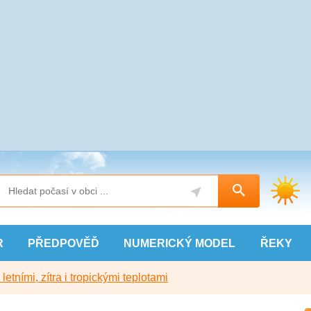
R
PŘEDPOVĚĎ
NUMERICKÝ
MODEL
ŘEKY
etními, zítra i tropickými teplotami