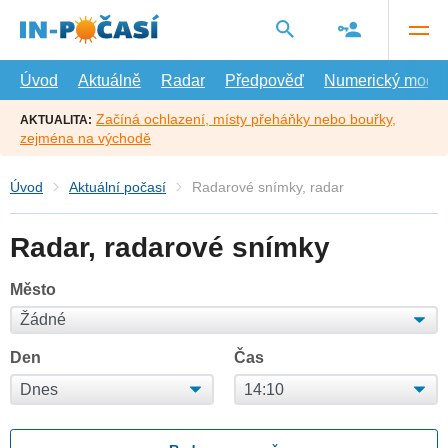
Přejít
na
hlavní
obsah
Úvod
Aktuálně
Radar
Předpověď
Numerický model
Začíná ochlazení, místy přeháňky nebo bouřky,
AKTUALITA:
zejména na východě
Úvod
Aktuální počasí
Radarové snímky, radar
Radar, radarové snímky
Město
Den
Čas