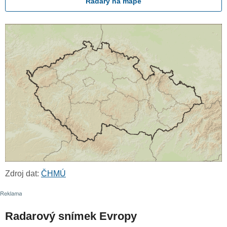
Radary na mapě
Zdroj dat:
ČHMÚ
Radarový snímek Evropy