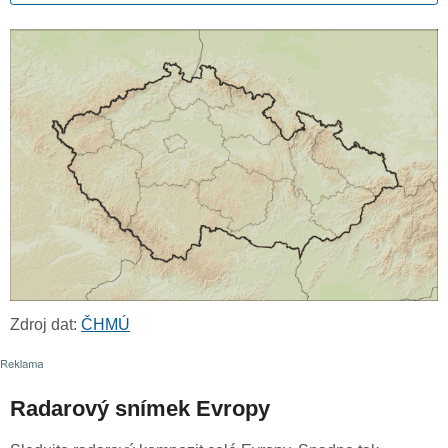
Zdroj dat:
ČHMÚ
Radarový snímek Evropy