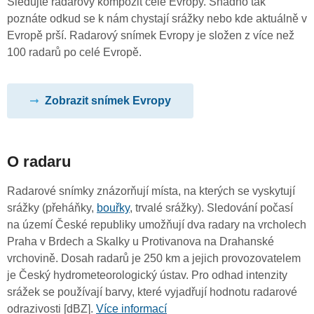
Sledujte radarový kompozit celé Evropy. Snadno tak
poznáte odkud se k nám chystají srážky nebo kde aktuálně v
Evropě prší. Radarový snímek Evropy je složen z více než
100 radarů po celé Evropě.
Zobrazit snímek Evropy
O radaru
Radarové snímky znázorňují místa, na kterých se vyskytují
srážky (přeháňky,
bouřky
, trvalé srážky). Sledování počasí
na území České republiky umožňují dva radary na vrcholech
Praha v Brdech a Skalky u Protivanova na Drahanské
vrchovině. Dosah radarů je 250 km a jejich provozovatelem
je Český hydrometeorologický ústav. Pro odhad intenzity
srážek se používají barvy, které vyjadřují hodnotu radarové
odrazivosti [dBZ].
Více informací