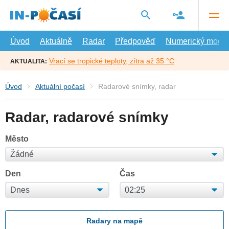
Přejít
na
hlavní
obsah
Úvod
Aktuálně
Radar
Předpověď
Numerický model
Vrací se tropické teploty, zítra až 35 °C
AKTUALITA:
Úvod
Aktuální počasí
Radarové snímky, radar
Radar, radarové snímky
Město
Den
Čas
Radary na mapě