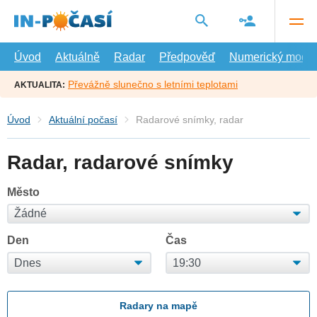
Přejít
na
hlavní
obsah
Úvod
Aktuálně
Radar
Předpověď
Numerický model
Převážně slunečno s letními teplotami
AKTUALITA:
Úvod
Aktuální počasí
Radarové snímky, radar
Radar, radarové snímky
Město
Den
Čas
Radary na mapě