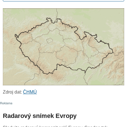
Zdroj dat:
ČHMÚ
Radarový snímek Evropy