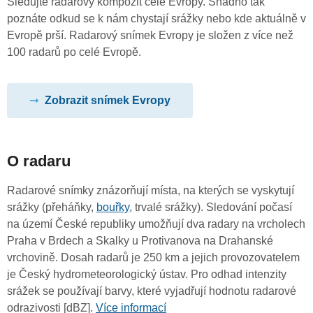
Sledujte radarový kompozit celé Evropy. Snadno tak
poznáte odkud se k nám chystají srážky nebo kde aktuálně v
Evropě prší. Radarový snímek Evropy je složen z více než
100 radarů po celé Evropě.
Zobrazit snímek Evropy
O radaru
Radarové snímky znázorňují místa, na kterých se vyskytují
srážky (přeháňky,
bouřky
, trvalé srážky). Sledování počasí
na území České republiky umožňují dva radary na vrcholech
Praha v Brdech a Skalky u Protivanova na Drahanské
vrchovině. Dosah radarů je 250 km a jejich provozovatelem
je Český hydrometeorologický ústav. Pro odhad intenzity
srážek se používají barvy, které vyjadřují hodnotu radarové
odrazivosti [dBZ].
Více informací