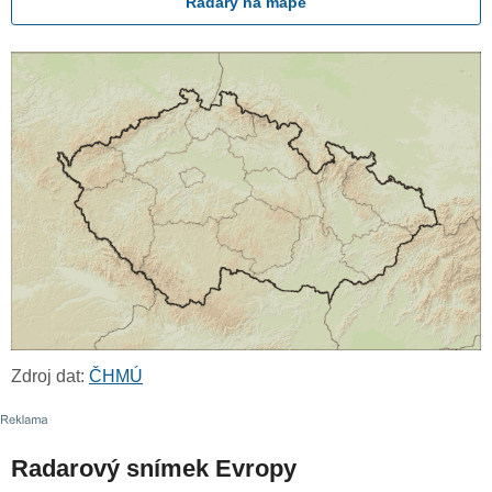
Radary na mapě
Zdroj dat:
ČHMÚ
Radarový snímek Evropy