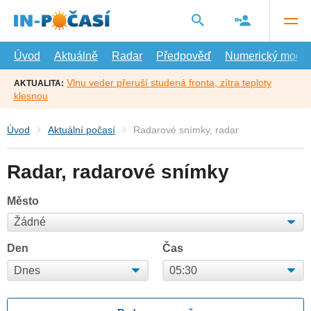
Přejít
na
hlavní
obsah
Úvod
Aktuálně
Radar
Předpověď
Numerický model
Vlnu veder přeruší studená fronta, zítra teploty
AKTUALITA:
klesnou
Úvod
Aktuální počasí
Radarové snímky, radar
Radar, radarové snímky
Město
Den
Čas