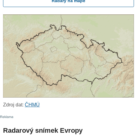
Radary na mapě
Zdroj dat:
ČHMÚ
Radarový snímek Evropy