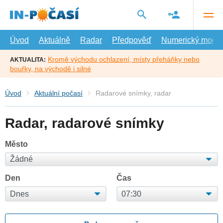
Přejít
na
hlavní
obsah
Úvod
Aktuálně
Radar
Předpověď
Numerický model
Kromě východu ochlazení, místy přeháňky nebo
AKTUALITA:
bouřky, na východě i silné
Úvod
Aktuální počasí
Radarové snímky, radar
Radar, radarové snímky
Město
Den
Čas