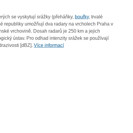
05:15
05:05
rých se vyskytují srážky (přeháňky,
bouřky
, trvalé
04:55
é republiky umožňují dva radary na vrcholech Praha v
04:45
ské vrchovině. Dosah radarů je 250 km a jejich
04:35
ický ústav. Pro odhad intenzity srážek se používají
04:25
drazivosti [dBZ].
Více informací
04:15
04:05
03:55
03:45
03:35
03:25
03:15
03:05
02:55
02:45
02:35
02:25