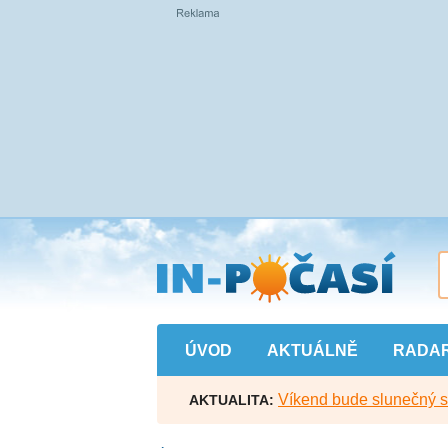
Přejít
na
hlavní
obsah
ÚVOD
AKTUÁLNĚ
RADA
Víkend bude slunečný s l
AKTUALITA: