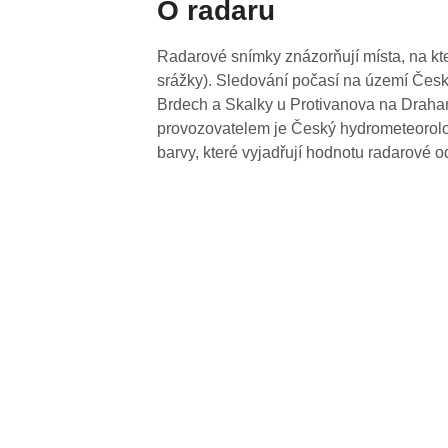
O radaru
Radarové snímky znázorňují místa, na kte
srážky). Sledování počasí na území Česk
Brdech a Skalky u Protivanova na Drahan
provozovatelem je Český hydrometeorolog
barvy, které vyjadřují hodnotu radarové o