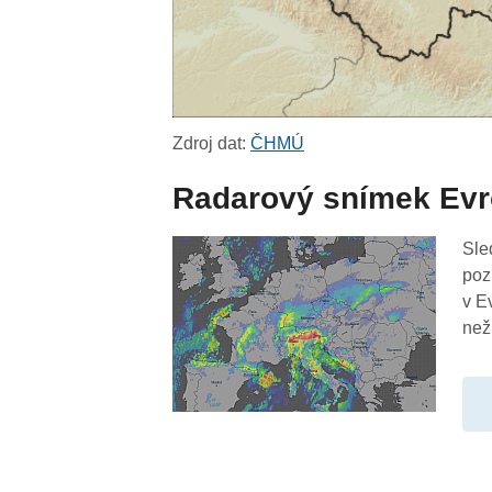
Zdroj dat:
ČHMÚ
Radarový snímek Ev
Sle
poz
v E
než