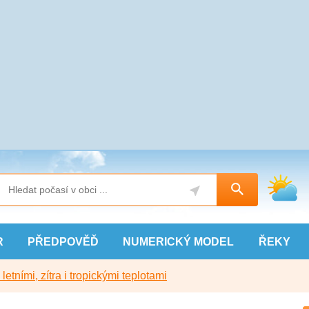
R
PŘEDPOVĚĎ
NUMERICKÝ
MODEL
ŘEKY
etními, zítra i tropickými teplotami