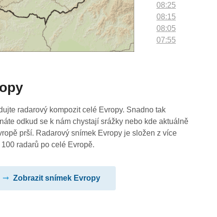
08:25
08:15
08:05
07:55
07:45
07:35
07:25
ropy
07:15
07:05
06:55
dujte radarový kompozit celé Evropy. Snadno tak
06:45
náte odkud se k nám chystají srážky nebo kde aktuálně
06:35
vropě prší. Radarový snímek Evropy je složen z více
06:25
 100 radarů po celé Evropě.
06:15
06:05
Zobrazit snímek Evropy
05:55
05:45
05:35
05:25