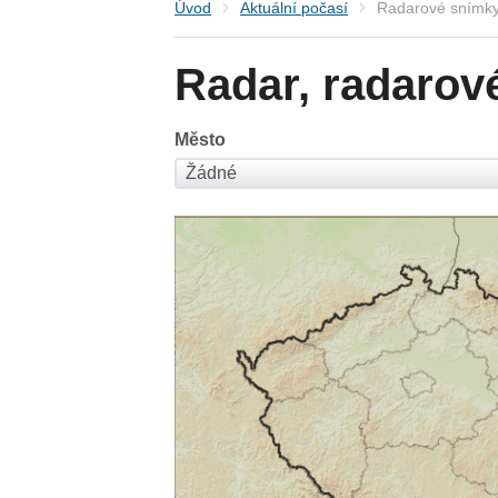
Úvod
Aktuální počasí
Radarové snímky
Radar, radarov
Město