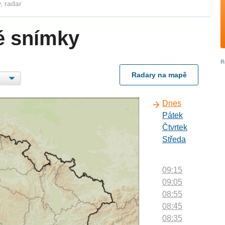
, radar
é snímky
Radary na mapě
Dnes
Pátek
Čtvrtek
Středa
09:15
09:05
08:55
08:45
08:35