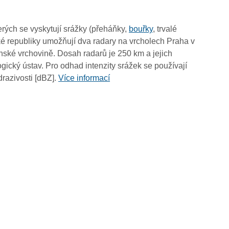
19:15
19:05
rých se vyskytují srážky (přeháňky,
bouřky
, trvalé
18:55
é republiky umožňují dva radary na vrcholech Praha v
18:45
ské vrchovině. Dosah radarů je 250 km a jejich
18:35
ický ústav. Pro odhad intenzity srážek se používají
18:25
drazivosti [dBZ].
Více informací
18:15
18:05
17:55
17:45
17:35
17:25
17:15
17:05
16:55
16:45
16:35
16:25