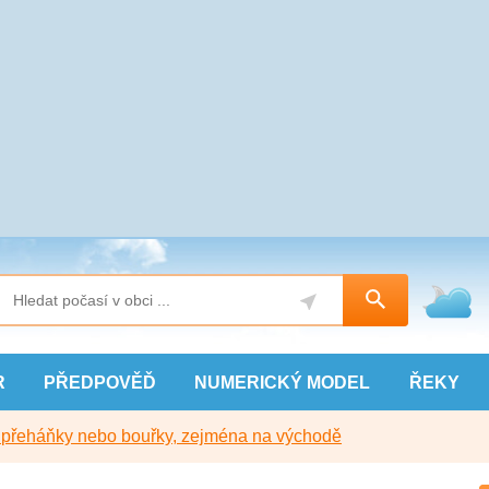
R
PŘEDPOVĚĎ
NUMERICKÝ
MODEL
ŘEKY
y přeháňky nebo bouřky, zejména na východě