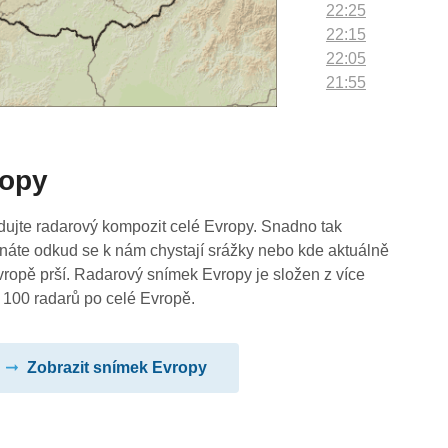
22:25
22:15
22:05
21:55
21:45
21:35
21:25
ropy
21:15
21:05
20:55
dujte radarový kompozit celé Evropy. Snadno tak
20:45
náte odkud se k nám chystají srážky nebo kde aktuálně
20:35
vropě prší. Radarový snímek Evropy je složen z více
20:25
 100 radarů po celé Evropě.
20:15
20:05
Zobrazit snímek Evropy
19:55
19:45
19:35
19:25