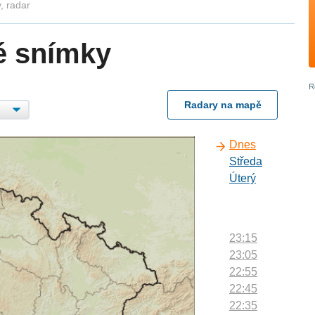
, radar
é snímky
Radary na mapě
Dnes
Středa
Úterý
23:15
23:05
22:55
22:45
22:35