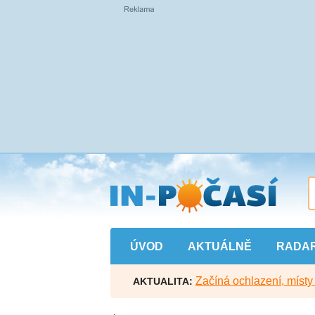
Přejít
na
hlavní
obsah
ÚVOD
AKTUÁLNĚ
RADA
Začíná ochlazení, míst
AKTUALITA: