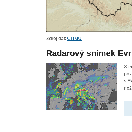
Zdroj dat:
ČHMÚ
Radarový snímek Ev
Sle
poz
v E
než