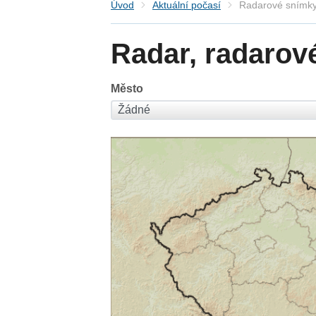
Úvod
Aktuální počasí
Radarové snímky
Radar, radarov
Město