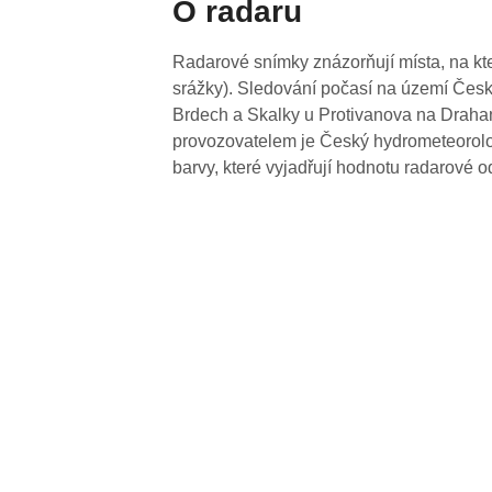
O radaru
Radarové snímky znázorňují místa, na kte
srážky). Sledování počasí na území Česk
Brdech a Skalky u Protivanova na Drahan
provozovatelem je Český hydrometeorolog
barvy, které vyjadřují hodnotu radarové o