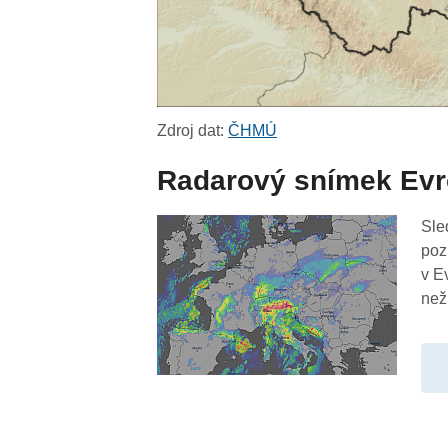
Zdroj dat:
ČHMÚ
Radarový snímek Ev
Sle
poz
v E
než