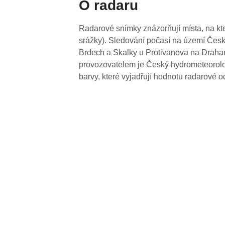
O radaru
Radarové snímky znázorňují místa, na kte
srážky). Sledování počasí na území Česk
Brdech a Skalky u Protivanova na Drahan
provozovatelem je Český hydrometeorolog
barvy, které vyjadřují hodnotu radarové o