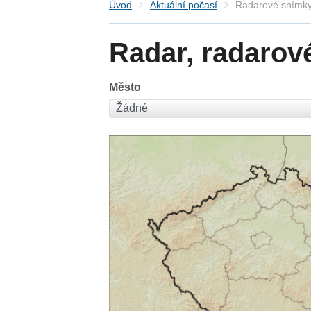
Úvod
Aktuální počasí
Radarové snímky
Radar, radarov
Město