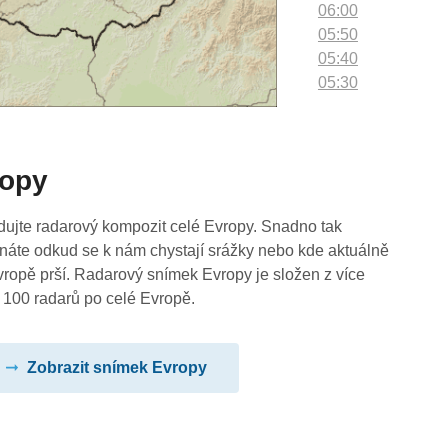
06:00
05:50
05:40
05:30
05:20
05:10
05:00
ropy
04:50
04:40
04:30
dujte radarový kompozit celé Evropy. Snadno tak
04:20
náte odkud se k nám chystají srážky nebo kde aktuálně
04:10
vropě prší. Radarový snímek Evropy je složen z více
04:00
 100 radarů po celé Evropě.
03:50
03:40
Zobrazit snímek Evropy
03:30
03:20
03:10
03:00