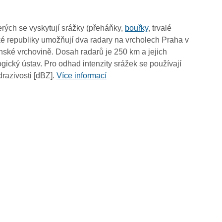
02:50
02:40
rých se vyskytují srážky (přeháňky,
bouřky
, trvalé
02:30
é republiky umožňují dva radary na vrcholech Praha v
02:20
ské vrchovině. Dosah radarů je 250 km a jejich
02:10
ický ústav. Pro odhad intenzity srážek se používají
02:00
drazivosti [dBZ].
Více informací
01:50
01:40
01:30
01:20
01:10
01:00
00:50
00:40
00:30
00:20
00:10
00:00