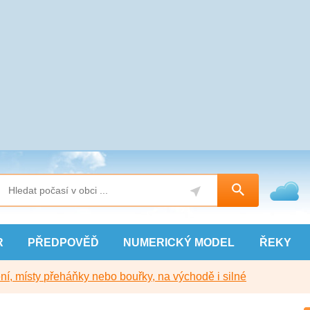
R
PŘEDPOVĚĎ
NUMERICKÝ
MODEL
ŘEKY
í, místy přeháňky nebo bouřky, na východě i silné