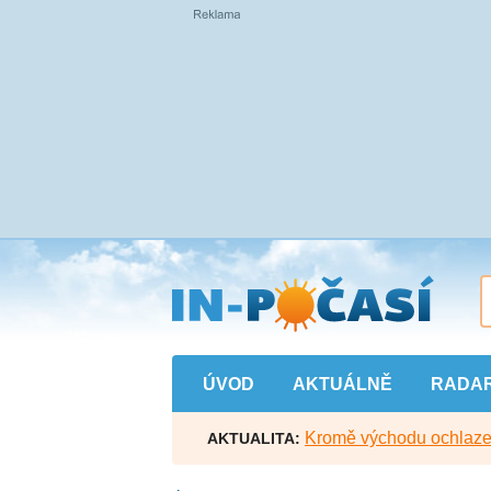
Přejít
na
hlavní
obsah
ÚVOD
AKTUÁLNĚ
RADA
Kromě východu ochlazen
AKTUALITA: