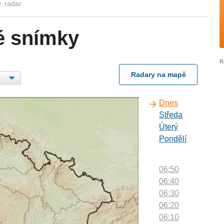
, radar
é snímky
Radary na mapě
Dnes
Středa
Úterý
Pondělí
06:50
06:40
06:30
06:20
06:10