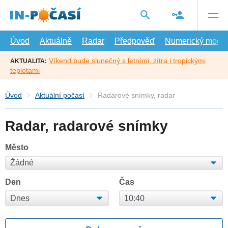
Přejít
na
hlavní
obsah
Úvod
Aktuálně
Radar
Předpověď
Numerický model
Víkend bude slunečný s letními, zítra i tropickými
AKTUALITA:
teplotami
Úvod
Aktuální počasí
Radarové snímky, radar
Radar, radarové snímky
Město
Den
Čas