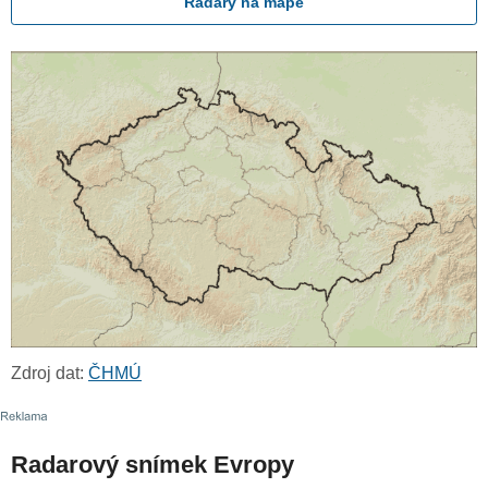
Radary na mapě
Zdroj dat:
ČHMÚ
Radarový snímek Evropy