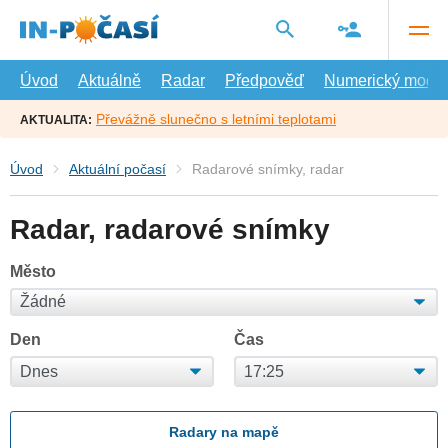
Přejít
na
hlavní
obsah
Úvod
Aktuálně
Radar
Předpověď
Numerický model
Převážně slunečno s letními teplotami
AKTUALITA:
Úvod
Aktuální počasí
Radarové snímky, radar
Radar, radarové snímky
Město
Den
Čas
Radary na mapě