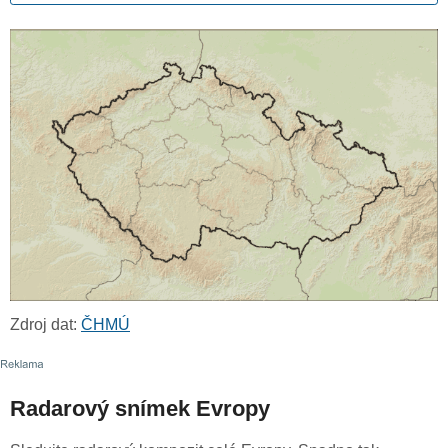
Zdroj dat:
ČHMÚ
Radarový snímek Evropy