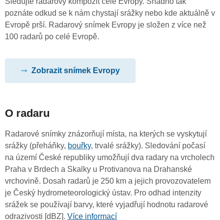
Sledujte radarový kompozit celé Evropy. Snadno tak
poznáte odkud se k nám chystají srážky nebo kde aktuálně v
Evropě prší. Radarový snímek Evropy je složen z více než
100 radarů po celé Evropě.
Zobrazit snímek Evropy
O radaru
Radarové snímky znázorňují místa, na kterých se vyskytují
srážky (přeháňky,
bouřky
, trvalé srážky). Sledování počasí
na území České republiky umožňují dva radary na vrcholech
Praha v Brdech a Skalky u Protivanova na Drahanské
vrchovině. Dosah radarů je 250 km a jejich provozovatelem
je Český hydrometeorologický ústav. Pro odhad intenzity
srážek se používají barvy, které vyjadřují hodnotu radarové
odrazivosti [dBZ].
Více informací