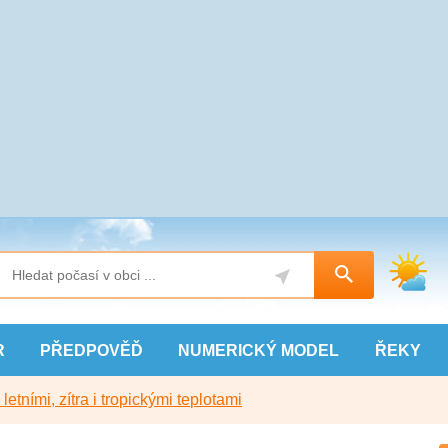
R
PŘEDPOVĚĎ
NUMERICKÝ
MODEL
ŘEKY
etními, zítra i tropickými teplotami