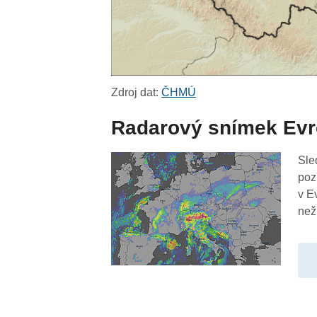
Zdroj dat:
ČHMÚ
Radarový snímek Ev
Sle
poz
v E
než