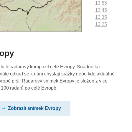
13:55
13:45
13:35
13:25
13:15
13:05
12:55
ropy
12:45
12:35
12:25
dujte radarový kompozit celé Evropy. Snadno tak
12:15
náte odkud se k nám chystají srážky nebo kde aktuálně
12:05
vropě prší. Radarový snímek Evropy je složen z více
11:55
 100 radarů po celé Evropě.
11:45
11:35
Zobrazit snímek Evropy
11:25
11:15
11:05
10:55