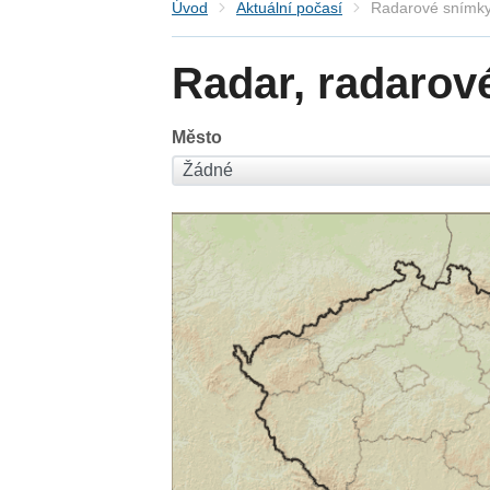
Úvod
Aktuální počasí
Radarové snímky
Radar, radarov
Město