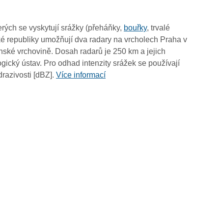
10:45
10:35
rých se vyskytují srážky (přeháňky,
bouřky
, trvalé
10:25
é republiky umožňují dva radary na vrcholech Praha v
10:15
ské vrchovině. Dosah radarů je 250 km a jejich
10:05
ický ústav. Pro odhad intenzity srážek se používají
09:55
drazivosti [dBZ].
Více informací
09:45
09:35
09:25
09:15
09:05
08:55
08:45
08:35
08:25
08:15
08:05
07:55