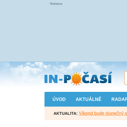
Přejít
na
hlavní
obsah
ÚVOD
AKTUÁLNĚ
RADA
Víkend bude slunečný s l
AKTUALITA: