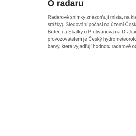
O radaru
Radarové snímky znázorňují místa, na kte
srážky). Sledování počasí na území Česk
Brdech a Skalky u Protivanova na Drahan
provozovatelem je Český hydrometeorolog
barvy, které vyjadřují hodnotu radarové o