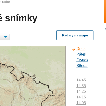
, radar
é snímky
Radary na mapě
Dnes
Pátek
Čtvrtek
Středa
14:45
14:35
14:25
14:15
14:05