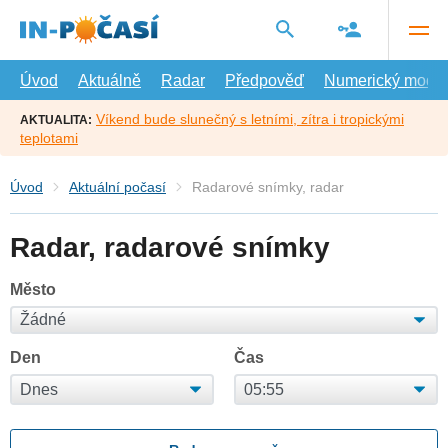
Přejít
na
hlavní
obsah
Úvod
Aktuálně
Radar
Předpověď
Numerický model
Víkend bude slunečný s letními, zítra i tropickými
AKTUALITA:
teplotami
Úvod
Aktuální počasí
Radarové snímky, radar
Radar, radarové snímky
Město
Den
Čas