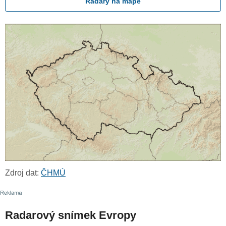
Radary na mapě
Zdroj dat:
ČHMÚ
Radarový snímek Evropy