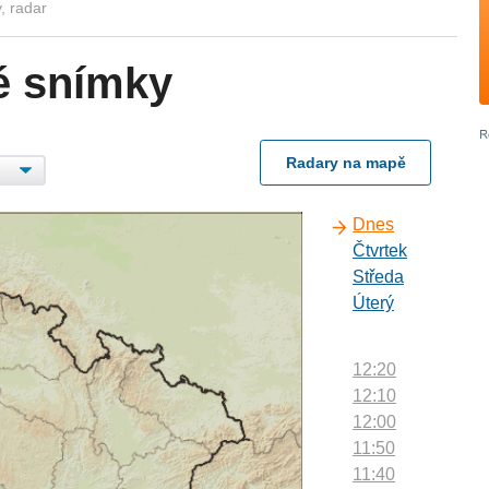
, radar
é snímky
Radary na mapě
Dnes
Čtvrtek
Středa
Úterý
12:20
12:10
12:00
11:50
11:40