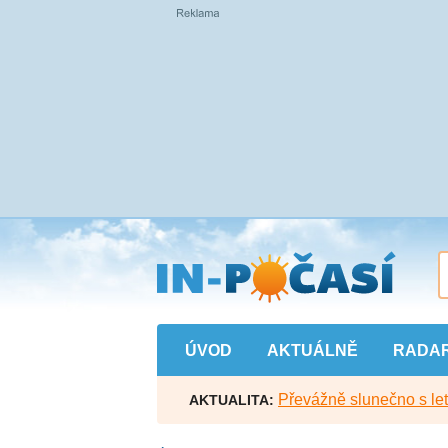
Přejít
na
hlavní
obsah
ÚVOD
AKTUÁLNĚ
RADA
Převážně slunečno s let
AKTUALITA: