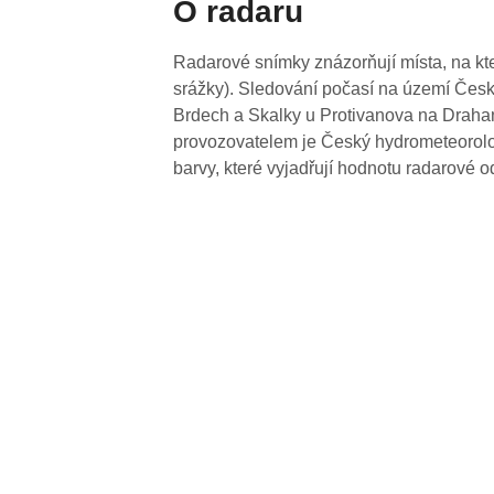
O radaru
Radarové snímky znázorňují místa, na kte
srážky). Sledování počasí na území Česk
Brdech a Skalky u Protivanova na Drahan
provozovatelem je Český hydrometeorolog
barvy, které vyjadřují hodnotu radarové o