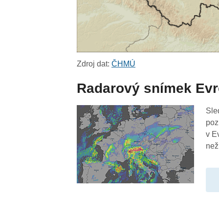
Zdroj dat:
ČHMÚ
Radarový snímek Ev
Sle
poz
v E
než