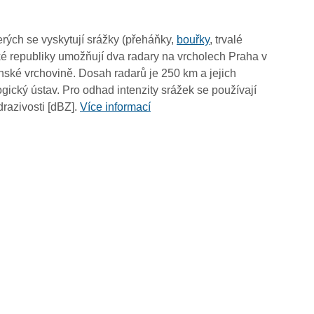
08:20
08:10
rých se vyskytují srážky (přeháňky,
bouřky
, trvalé
08:00
é republiky umožňují dva radary na vrcholech Praha v
07:50
ské vrchovině. Dosah radarů je 250 km a jejich
07:40
ický ústav. Pro odhad intenzity srážek se používají
07:30
drazivosti [dBZ].
Více informací
07:20
07:10
07:00
06:50
06:40
06:30
06:20
06:10
06:00
05:50
05:40
05:30