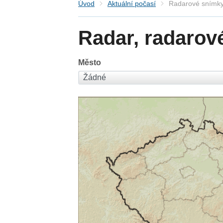
Úvod
Aktuální počasí
Radarové snímky
Radar, radarov
Město