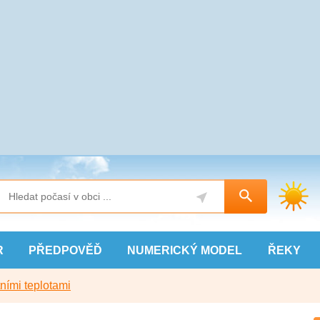
R
PŘEDPOVĚĎ
NUMERICKÝ
MODEL
ŘEKY
ními teplotami