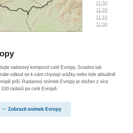
11:30
11:20
11:10
11:00
10:50
10:40
10:30
ropy
10:20
10:10
10:00
dujte radarový kompozit celé Evropy. Snadno tak
09:50
náte odkud se k nám chystají srážky nebo kde aktuálně
09:40
vropě prší. Radarový snímek Evropy je složen z více
09:30
 100 radarů po celé Evropě.
09:20
09:10
Zobrazit snímek Evropy
09:00
08:50
08:40
08:30