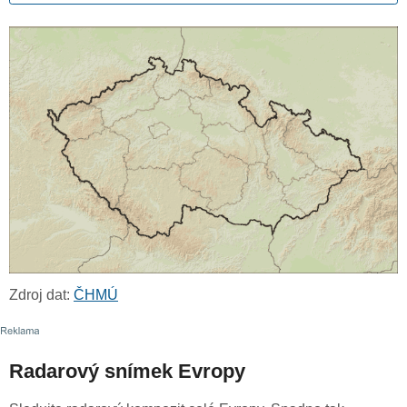
Zdroj dat:
ČHMÚ
Radarový snímek Evropy