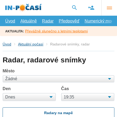
Přejít
na
hlavní
obsah
Úvod
Aktuálně
Radar
Předpověď
Numerický model
Převážně slunečno s letními teplotami
AKTUALITA:
Úvod
Aktuální počasí
Radarové snímky, radar
Radar, radarové snímky
Město
Den
Čas
Radary na mapě