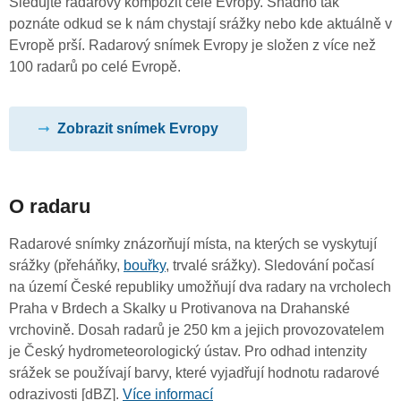
Sledujte radarový kompozit celé Evropy. Snadno tak
poznáte odkud se k nám chystají srážky nebo kde aktuálně v
Evropě prší. Radarový snímek Evropy je složen z více než
100 radarů po celé Evropě.
Zobrazit snímek Evropy
O radaru
Radarové snímky znázorňují místa, na kterých se vyskytují
srážky (přeháňky,
bouřky
, trvalé srážky). Sledování počasí
na území České republiky umožňují dva radary na vrcholech
Praha v Brdech a Skalky u Protivanova na Drahanské
vrchovině. Dosah radarů je 250 km a jejich provozovatelem
je Český hydrometeorologický ústav. Pro odhad intenzity
srážek se používají barvy, které vyjadřují hodnotu radarové
odrazivosti [dBZ].
Více informací