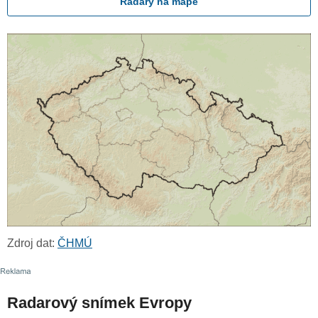
Radary na mapě
Zdroj dat:
ČHMÚ
Radarový snímek Evropy