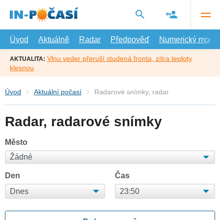
Přejít
na
hlavní
obsah
Úvod
Aktuálně
Radar
Předpověď
Numerický model
Vlnu veder přeruší studená fronta, zítra teploty
AKTUALITA:
klesnou
Úvod
Aktuální počasí
Radarové snímky, radar
Radar, radarové snímky
Město
Den
Čas