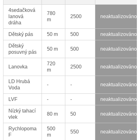
4sedačková
780
lanová
2500
neaktualizováno
m
dráha
Dětský pás
50 m
500
neaktualizováno
Dětský
50 m
500
neaktualizováno
posuvný pás
720
Lanovka
2500
neaktualizováno
m
LD Hrubá
-
-
neaktualizováno
Voda
LVF
-
-
neaktualizováno
Nízký tahací
80 m
50
neaktualizováno
vlek
Rychlopoma
500
550
neaktualizováno
F
m