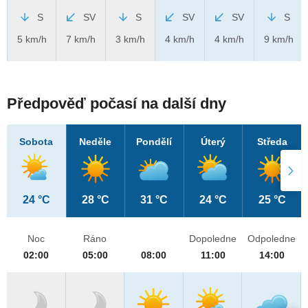
S
SV
S
SV
SV
S
5 km/h
7 km/h
3 km/h
4 km/h
4 km/h
9 km/h
Předpověď počasí na další dny
Sobota
Neděle
Pondělí
Úterý
Středa
24 °C
28 °C
31 °C
24 °C
25 °C
Noc
Ráno
Dopoledne
Odpoledne
02:00
05:00
08:00
11:00
14:00