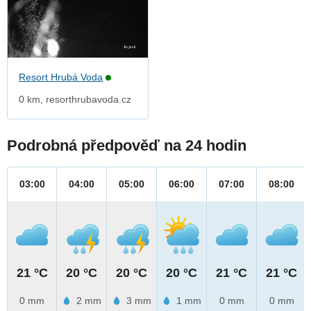
Resort Hrubá Voda
0 km, resorthrubavoda.cz
Podrobná předpověď na 24 hodin
03:00
04:00
05:00
06:00
07:00
08:00
21 °C
20 °C
20 °C
20 °C
21 °C
21 °C
0 mm
2 mm
3 mm
1 mm
0 mm
0 mm